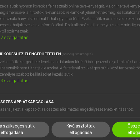
zek a sütik nyomon követik a felhasználó online tevékenységét. Az online tevékeny
egismerésével a hirdetők relevánsabb reklámokat jeleníthetnek meg, és korlátozhat
elhasználó hány alkalommal láthat egy hirdetést. Ezek a sütik más szervezetekkel és
OOOOPS!
egoszthatják ezeket az információkat. Ezek állandó sütik, amelyek szinte mindig 
éltől származnak.
2
szolgáltatás
Úgy látszik, a keresett oldal nem található!
ŰKÖDÉSHEZ ELENGEDHETETLEN
(mindig szükséges)
zek a sütik elengedhetetlenek az oldalunkon történő böngészéshez,a funkciók hasz
elhasználók nem tilthatják le azokat. A feltétlenül szükséges sütik közé tartoznak t
zemélyre szabott beállításokat kezelő sütik.
3
szolgáltatás
SSZES APP ÁTKAPCSOLÁSA
HASZNÁLÓKNAK
SÚGÓ
asználja ezt a kapcsolót az összes alkalmazás engedélyezéséhez/letiltásához.
K
RÓLUNK
NTÉZMÉNYEKNEK
ELÉRHETŐSÉG
a szükséges sütik
Kiválasztottak
Összes
MEGOLDÁSOK
SÜTI BEÁLLÍTÁSOK
elfogadása
elfogadása
elfog