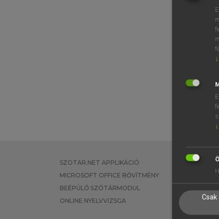
E
m
f
m
f
↓
M
E
f
s
↓
Ö
SZOTAR.NET APPLIKÁCIÓ
EGYÉNI FEL
H
MICROSOFT OFFICE BŐVÍTMÉNY
TANULÓKNA
BEÉPÜLŐ SZÓTÁRMODUL
OKTATÁSI I
Csak 
ONLINE NYELVVIZSGA
VÁLLALATI 