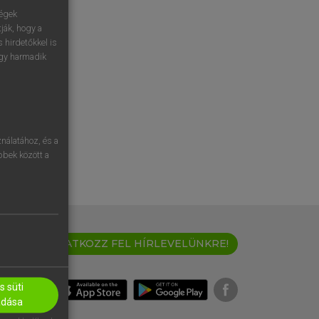
ségek
ják, hogy a
 hirdetőkkel is
egy harmadik
nálatához, és a
öbbek között a
IRATKOZZ FEL HÍRLEVELÜNKRE!
 süti
adása