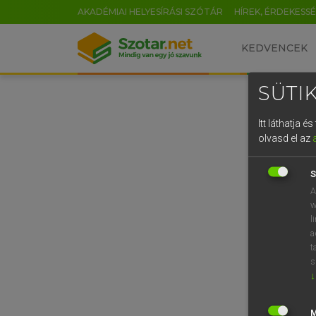
AKADÉMIAI HELYESÍRÁSI SZÓTÁR
HÍREK, ÉRDEKESS
KEDVENCEK
SÜTIK
Itt láthatja 
olvasd el az
S
A
w
l
a
t
s
↓