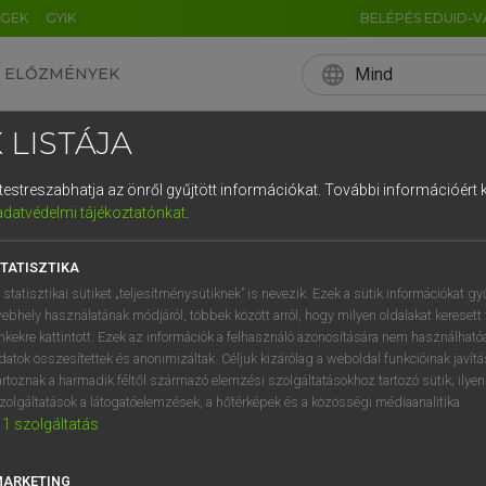
ÉGEK
GYIK
BELÉPÉS EDUID-V
language
Mind
ELŐZMÉNYEK
EN
HU
DE
CN
FR
ES
IT
NL
RU
 LISTÁJA
0
1
2
3
4
és testreszabhatja az önről gyűjtött információkat.
További információért k
q
w
e
adatvédelmi tájékoztatónkat
.
a
s
d
f
TATISZTIKA
í
y
x
c
 statisztikai sütiket „teljesítménysütiknek” is nevezik. Ezek a sütik információkat gy
ebhely használatának módjáról, többek között arról, hogy milyen oldalakat keresett 
inkekre kattintott. Ezek az információk a felhasználó azonosítására nem használható
datok összesítettek és anonimizáltak. Céljuk kizárólag a weboldal funkcióinak javít
artoznak a harmadik féltől származó elemzési szolgáltatásokhoz tartozó sütik; ilye
zolgáltatások a látogatóelemzések, a hőtérképek és a közösségi médiaanalitika.
1
szolgáltatás
MARKETING