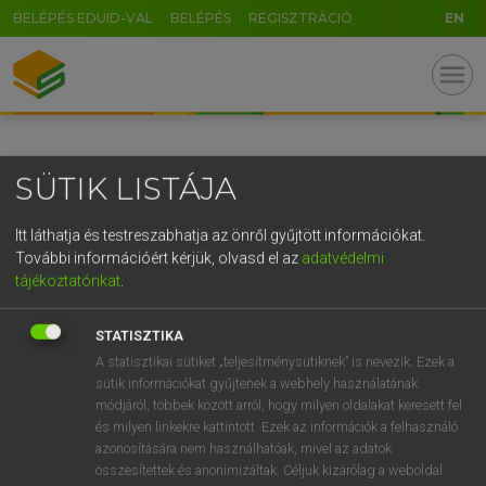
BELÉPÉS EDUID-VAL
BELÉPÉS
REGISZTRÁCIÓ
EN
GR
menu
5
6
7
8
9
ö
ü
ó
r
t
z
u
i
o
p
ő
ú
SÜTIK LISTÁJA
g
h
j
k
l
é
á
ű
Ω
v
b
n
m
,
.
-
AltGr
Itt láthatja és testreszabhatja az önről gyűjtött információkat.
További információért kérjük, olvasd el az
adatvédelmi
tájékoztatónkat
.
STATISZTIKA
A statisztikai sütiket „teljesítménysütiknek” is nevezik. Ezek a
sütik információkat gyűjtenek a webhely használatának
módjáról, többek között arról, hogy milyen oldalakat keresett fel
és milyen linkekre kattintott. Ezek az információk a felhasználó
azonosítására nem használhatóak, mivel az adatok
összesítettek és anonimizáltak. Céljuk kizárólag a weboldal