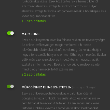
funkcióinak javítása. Ezek közé tartoznak a harmadik féltől
származó elemzési szolgáltatásokhoz tartozó sütik; ilyen
elemzési szolgáltatások a látogatóelemzések, a hőtérképek és a
OOOOPS!
közösségi médiaanalitika.
↓
1
szolgáltatás
Úgy látszik, a keresett oldal nem található!
MARKETING
Ezek a sütik nyomon követik a felhasználó online tevékenységét.
Az online tevékenységek megismerésével a hirdetők
relevánsabb reklámokat jeleníthetnek meg, és korlátozhatják,
hogy a felhasználó hány alkalommal láthat egy hirdetést. Ezek a
SZOTAR.NET APPLIKÁCIÓ
sütik más szervezetekkel és hirdetőkkel is megoszthatják
MICROSOFT OFFICE BŐVÍTMÉNY
ezeket az információkat. Ezek állandó sütik, amelyek szinte
BEÉPÜLŐ SZÓTÁRMODUL
mindig egy harmadik féltől származnak.
ONLINE NYELVVIZSGA
↓
2
szolgáltatás
MŰKÖDÉSHEZ ELENGEDHETETLEN
(mindig szükséges)
EGYÉNI FELHASZNÁLÓKNAK
Ezek a sütik elengedhetetlenek az oldalunkon történő
TANULÓKNAK
böngészéshez,a funkciók használatához, és a felhasználók
OKTATÁSI INTÉZMÉNYEKNEK
nem tilthatják le azokat. A feltétlenül szükséges sütik közé
VÁLLALATI MEGOLDÁSOK
tartoznak többek között a személyre szabott beállításokat