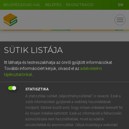
BELÉPÉS EDUID-VAL
BELÉPÉS
REGISZTRÁCIÓ
EN
GR
menu
5
6
7
8
9
ö
ü
ó
r
t
z
u
i
o
p
ő
ú
SÜTIK LISTÁJA
g
h
j
k
l
é
á
ű
Ω
v
b
n
m
,
.
-
AltGr
Itt láthatja és testreszabhatja az önről gyűjtött információkat.
További információért kérjük, olvasd el az
adatvédelmi
tájékoztatónkat
.
STATISZTIKA
A statisztikai sütiket „teljesítménysütiknek” is nevezik. Ezek a
sütik információkat gyűjtenek a webhely használatának
módjáról, többek között arról, hogy milyen oldalakat keresett fel
és milyen linkekre kattintott. Ezek az információk a felhasználó
azonosítására nem használhatóak, mivel az adatok
összesítettek és anonimizáltak. Céljuk kizárólag a weboldal