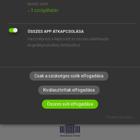
kezelő sütik.
↓
3
szolgáltatás
SÚGÓ
RÓLUNK
ELÉRHETŐSÉG
ÖSSZES APP ÁTKAPCSOLÁSA
Használja ezt a kapcsolót az összes alkalmazás
SÜTI BEÁLLÍTÁSOK
engedélyezéséhez/letiltásához.
IRATKOZZ FEL HÍRLEVELÜNKRE!
Csak a szükséges sütik elfogadása
Kiválasztottak elfogadása
Összes süti elfogadása
LICENCSZERZŐDÉS
ADATVÉDELEM
Powered by Klaro!