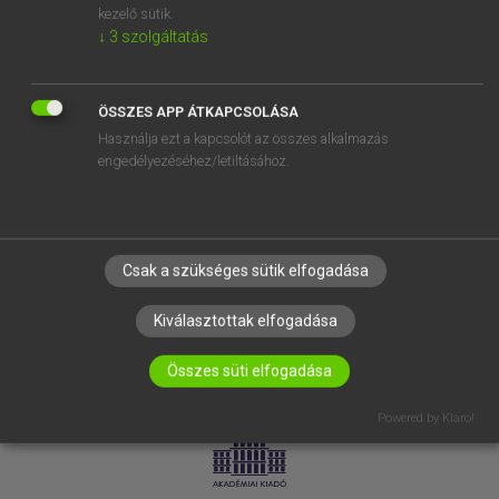
kezelő sütik.
↓
3
szolgáltatás
SÚGÓ
RÓLUNK
ELÉRHETŐSÉG
ÖSSZES APP ÁTKAPCSOLÁSA
Használja ezt a kapcsolót az összes alkalmazás
SÜTI BEÁLLÍTÁSOK
engedélyezéséhez/letiltásához.
IRATKOZZ FEL HÍRLEVELÜNKRE!
Csak a szükséges sütik elfogadása
Kiválasztottak elfogadása
Összes süti elfogadása
LICENCSZERZŐDÉS
ADATVÉDELEM
Powered by Klaro!