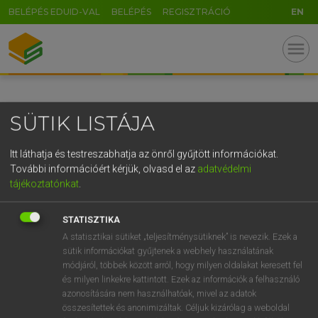
BELÉPÉS EDUID-VAL
BELÉPÉS
REGISZTRÁCIÓ
EN
GR
menu
5
6
7
8
9
ö
ü
ó
r
t
z
u
i
o
p
ő
ú
SÜTIK LISTÁJA
g
h
j
k
l
é
á
ű
Ω
v
b
n
m
,
.
-
AltGr
Itt láthatja és testreszabhatja az önről gyűjtött információkat.
További információért kérjük, olvasd el az
adatvédelmi
tájékoztatónkat
.
STATISZTIKA
A statisztikai sütiket „teljesítménysütiknek” is nevezik. Ezek a
sütik információkat gyűjtenek a webhely használatának
módjáról, többek között arról, hogy milyen oldalakat keresett fel
és milyen linkekre kattintott. Ezek az információk a felhasználó
azonosítására nem használhatóak, mivel az adatok
összesítettek és anonimizáltak. Céljuk kizárólag a weboldal