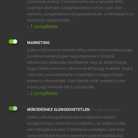
funkcióinak javítása. Ezek közé tartoznak a harmadik féltől
származó elemzési szolgáltatásokhoz tartozó sütik; ilyen
elemzési szolgáltatások a látogatóelemzések, a hőtérképek és a
OOOOPS!
közösségi médiaanalitika.
↓
1
szolgáltatás
Úgy látszik, a keresett oldal nem található!
MARKETING
Ezek a sütik nyomon követik a felhasználó online tevékenységét.
Az online tevékenységek megismerésével a hirdetők
relevánsabb reklámokat jeleníthetnek meg, és korlátozhatják,
hogy a felhasználó hány alkalommal láthat egy hirdetést. Ezek a
SZOTAR.NET APPLIKÁCIÓ
sütik más szervezetekkel és hirdetőkkel is megoszthatják
MICROSOFT OFFICE BŐVÍTMÉNY
ezeket az információkat. Ezek állandó sütik, amelyek szinte
BEÉPÜLŐ SZÓTÁRMODUL
mindig egy harmadik féltől származnak.
ONLINE NYELVVIZSGA
↓
2
szolgáltatás
MŰKÖDÉSHEZ ELENGEDHETETLEN
(mindig szükséges)
EGYÉNI FELHASZNÁLÓKNAK
Ezek a sütik elengedhetetlenek az oldalunkon történő
TANULÓKNAK
böngészéshez,a funkciók használatához, és a felhasználók
OKTATÁSI INTÉZMÉNYEKNEK
nem tilthatják le azokat. A feltétlenül szükséges sütik közé
VÁLLALATI MEGOLDÁSOK
tartoznak többek között a személyre szabott beállításokat