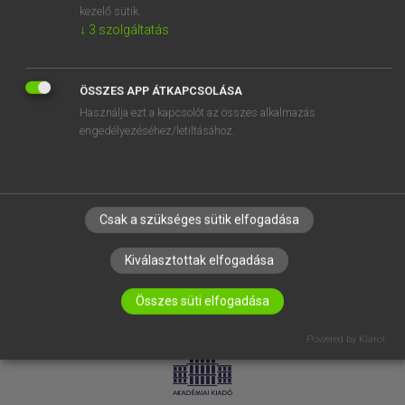
kezelő sütik.
↓
3
szolgáltatás
SÚGÓ
RÓLUNK
ELÉRHETŐSÉG
ÖSSZES APP ÁTKAPCSOLÁSA
Használja ezt a kapcsolót az összes alkalmazás
SÜTI BEÁLLÍTÁSOK
engedélyezéséhez/letiltásához.
IRATKOZZ FEL HÍRLEVELÜNKRE!
Csak a szükséges sütik elfogadása
Kiválasztottak elfogadása
Összes süti elfogadása
LICENCSZERZŐDÉS
ADATVÉDELEM
Powered by Klaro!