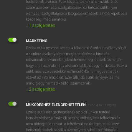
funkcióinak javítása. Ezek közé tartoznak a harmadik féltől
származó elemzési szolgáltatásokhoz tartozó sütik; ilyen
elemzési szolgáltatások a látogatóelemzések, a hőtérképek és a
OOOOPS!
közösségi médiaanalitika.
↓
1
szolgáltatás
Úgy látszik, a keresett oldal nem található!
MARKETING
Ezek a sütik nyomon követik a felhasználó online tevékenységét.
Az online tevékenységek megismerésével a hirdetők
relevánsabb reklámokat jeleníthetnek meg, és korlátozhatják,
hogy a felhasználó hány alkalommal láthat egy hirdetést. Ezek a
SZOTAR.NET APPLIKÁCIÓ
sütik más szervezetekkel és hirdetőkkel is megoszthatják
MICROSOFT OFFICE BŐVÍTMÉNY
ezeket az információkat. Ezek állandó sütik, amelyek szinte
BEÉPÜLŐ SZÓTÁRMODUL
mindig egy harmadik féltől származnak.
ONLINE NYELVVIZSGA
↓
2
szolgáltatás
MŰKÖDÉSHEZ ELENGEDHETETLEN
(mindig szükséges)
EGYÉNI FELHASZNÁLÓKNAK
Ezek a sütik elengedhetetlenek az oldalunkon történő
TANULÓKNAK
böngészéshez,a funkciók használatához, és a felhasználók
OKTATÁSI INTÉZMÉNYEKNEK
nem tilthatják le azokat. A feltétlenül szükséges sütik közé
VÁLLALATI MEGOLDÁSOK
tartoznak többek között a személyre szabott beállításokat