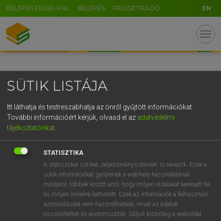
BELÉPÉS EDUID-VAL
BELÉPÉS
REGISZTRÁCIÓ
EN
GR
menu
5
6
7
8
9
ö
ü
ó
r
t
z
u
i
o
p
ő
ú
SÜTIK LISTÁJA
g
h
j
k
l
é
á
ű
Ω
v
b
n
m
,
.
-
AltGr
Itt láthatja és testreszabhatja az önről gyűjtött információkat.
További információért kérjük, olvasd el az
adatvédelmi
tájékoztatónkat
.
STATISZTIKA
A statisztikai sütiket „teljesítménysütiknek” is nevezik. Ezek a
sütik információkat gyűjtenek a webhely használatának
módjáról, többek között arról, hogy milyen oldalakat keresett fel
és milyen linkekre kattintott. Ezek az információk a felhasználó
azonosítására nem használhatóak, mivel az adatok
összesítettek és anonimizáltak. Céljuk kizárólag a weboldal