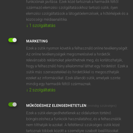
funkcióinak javítása. Ezek közé tartoznak a harmadik féltől
származó elemzési szolgáltatásokhoz tartozó sütik; ilyen
elemzési szolgáltatások a látogatóelemzések, a hőtérképek és a
OOOOPS!
közösségi médiaanalitika.
↓
1
szolgáltatás
Úgy látszik, a keresett oldal nem található!
MARKETING
Ezek a sütik nyomon követik a felhasználó online tevékenységét.
Az online tevékenységek megismerésével a hirdetők
relevánsabb reklámokat jeleníthetnek meg, és korlátozhatják,
hogy a felhasználó hány alkalommal láthat egy hirdetést. Ezek a
SZOTAR.NET APPLIKÁCIÓ
sütik más szervezetekkel és hirdetőkkel is megoszthatják
MICROSOFT OFFICE BŐVÍTMÉNY
ezeket az információkat. Ezek állandó sütik, amelyek szinte
BEÉPÜLŐ SZÓTÁRMODUL
mindig egy harmadik féltől származnak.
ONLINE NYELVVIZSGA
↓
2
szolgáltatás
MŰKÖDÉSHEZ ELENGEDHETETLEN
(mindig szükséges)
EGYÉNI FELHASZNÁLÓKNAK
Ezek a sütik elengedhetetlenek az oldalunkon történő
TANULÓKNAK
böngészéshez,a funkciók használatához, és a felhasználók
OKTATÁSI INTÉZMÉNYEKNEK
nem tilthatják le azokat. A feltétlenül szükséges sütik közé
VÁLLALATI MEGOLDÁSOK
tartoznak többek között a személyre szabott beállításokat