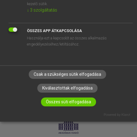
kezelő sütik.
↓
3
szolgáltatás
SÚGÓ
RÓLUNK
ELÉRHETŐSÉG
ÖSSZES APP ÁTKAPCSOLÁSA
Használja ezt a kapcsolót az összes alkalmazás
SÜTI BEÁLLÍTÁSOK
engedélyezéséhez/letiltásához.
IRATKOZZ FEL HÍRLEVELÜNKRE!
Csak a szükséges sütik elfogadása
Kiválasztottak elfogadása
Összes süti elfogadása
LICENCSZERZŐDÉS
ADATVÉDELEM
Powered by Klaro!