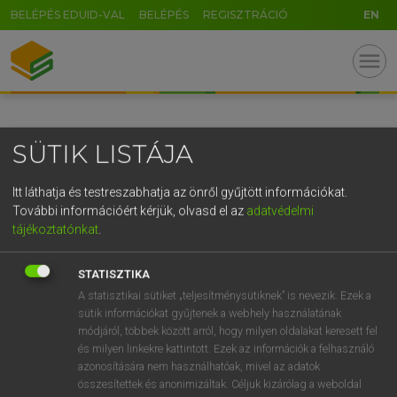
BELÉPÉS EDUID-VAL
BELÉPÉS
REGISZTRÁCIÓ
EN
GR
menu
5
6
7
8
9
ö
ü
ó
r
t
z
u
i
o
p
ő
ú
SÜTIK LISTÁJA
g
h
j
k
l
é
á
ű
Ω
v
b
n
m
,
.
-
AltGr
Itt láthatja és testreszabhatja az önről gyűjtött információkat.
További információért kérjük, olvasd el az
adatvédelmi
tájékoztatónkat
.
STATISZTIKA
A statisztikai sütiket „teljesítménysütiknek” is nevezik. Ezek a
sütik információkat gyűjtenek a webhely használatának
módjáról, többek között arról, hogy milyen oldalakat keresett fel
és milyen linkekre kattintott. Ezek az információk a felhasználó
azonosítására nem használhatóak, mivel az adatok
összesítettek és anonimizáltak. Céljuk kizárólag a weboldal