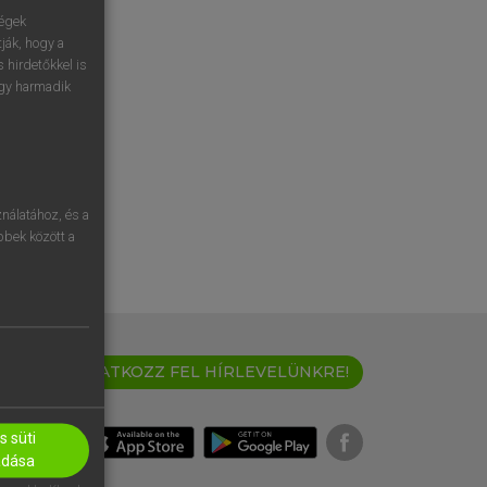
ségek
ják, hogy a
 hirdetőkkel is
egy harmadik
nálatához, és a
öbbek között a
IRATKOZZ FEL HÍRLEVELÜNKRE!
 süti
adása