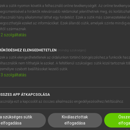
zek a sütik nyomon követik a felhasználó online tevékenységét. Az online tevékeny
egismerésével a hirdetők relevánsabb reklámokat jeleníthetnek meg, és korlátozhat
elhasználó hány alkalommal láthat egy hirdetést. Ezek a sütik más szervezetekkel és
OOOOPS!
egoszthatják ezeket az információkat. Ezek állandó sütik, amelyek szinte mindig 
éltől származnak.
2
szolgáltatás
Úgy látszik, a keresett oldal nem található!
ŰKÖDÉSHEZ ELENGEDHETETLEN
(mindig szükséges)
zek a sütik elengedhetetlenek az oldalunkon történő böngészéshez,a funkciók hasz
elhasználók nem tilthatják le azokat. A feltétlenül szükséges sütik közé tartoznak t
zemélyre szabott beállításokat kezelő sütik.
3
szolgáltatás
SSZES APP ÁTKAPCSOLÁSA
HASZNÁLÓKNAK
SÚGÓ
asználja ezt a kapcsolót az összes alkalmazás engedélyezéséhez/letiltásához.
K
RÓLUNK
NTÉZMÉNYEKNEK
ELÉRHETŐSÉG
a szükséges sütik
Kiválasztottak
Összes
MEGOLDÁSOK
SÜTI BEÁLLÍTÁSOK
elfogadása
elfogadása
elfog