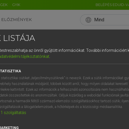
ÉGEK
GYIK
BELÉPÉS EDUID-V
language
Mind
ELŐZMÉNYEK
EN
HU
DE
CN
FR
ES
IT
NL
RU
 LISTÁJA
0
1
2
3
4
és testreszabhatja az önről gyűjtött információkat.
További információért k
q
w
e
adatvédelmi tájékoztatónkat
.
a
s
d
f
TATISZTIKA
í
y
x
c
 statisztikai sütiket „teljesítménysütiknek” is nevezik. Ezek a sütik információkat gy
ebhely használatának módjáról, többek között arról, hogy milyen oldalakat keresett 
inkekre kattintott. Ezek az információk a felhasználó azonosítására nem használható
datok összesítettek és anonimizáltak. Céljuk kizárólag a weboldal funkcióinak javít
artoznak a harmadik féltől származó elemzési szolgáltatásokhoz tartozó sütik; ilye
zolgáltatások a látogatóelemzések, a hőtérképek és a közösségi médiaanalitika.
1
szolgáltatás
MARKETING