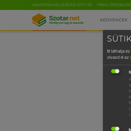
AKADÉMIAI HELYESÍRÁSI SZÓTÁR
HÍREK, ÉRDEKESS
KEDVENCEK
SÜTIK
Itt láthatja 
olvasd el az
S
A
w
l
a
t
s
↓