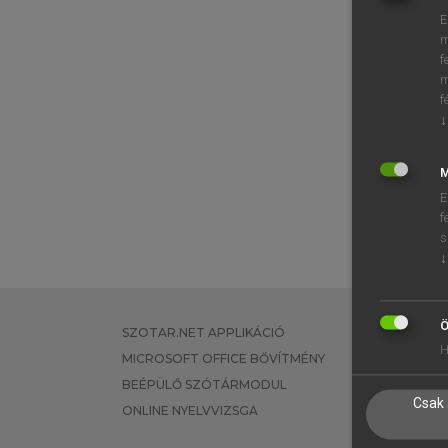
E
m
f
m
f
↓
M
E
f
s
↓
Ö
SZOTAR.NET APPLIKÁCIÓ
EGYÉNI FEL
H
MICROSOFT OFFICE BŐVÍTMÉNY
TANULÓKNA
BEÉPÜLŐ SZÓTÁRMODUL
OKTATÁSI I
Csak 
ONLINE NYELVVIZSGA
VÁLLALATI 