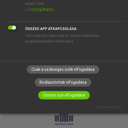
kezelő sütik.
↓
3
szolgáltatás
SÚGÓ
RÓLUNK
ELÉRHETŐSÉG
ÖSSZES APP ÁTKAPCSOLÁSA
Használja ezt a kapcsolót az összes alkalmazás
SÜTI BEÁLLÍTÁSOK
engedélyezéséhez/letiltásához.
IRATKOZZ FEL HÍRLEVELÜNKRE!
Csak a szükséges sütik elfogadása
Kiválasztottak elfogadása
Összes süti elfogadása
LICENCSZERZŐDÉS
ADATVÉDELEM
Powered by Klaro!