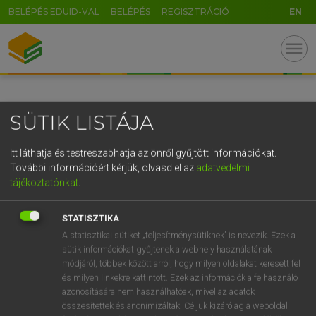
BELÉPÉS EDUID-VAL
BELÉPÉS
REGISZTRÁCIÓ
EN
GR
menu
5
6
7
8
9
ö
ü
ó
r
t
z
u
i
o
p
ő
ú
SÜTIK LISTÁJA
g
h
j
k
l
é
á
ű
Ω
v
b
n
m
,
.
-
AltGr
Itt láthatja és testreszabhatja az önről gyűjtött információkat.
További információért kérjük, olvasd el az
adatvédelmi
tájékoztatónkat
.
STATISZTIKA
A statisztikai sütiket „teljesítménysütiknek” is nevezik. Ezek a
sütik információkat gyűjtenek a webhely használatának
módjáról, többek között arról, hogy milyen oldalakat keresett fel
és milyen linkekre kattintott. Ezek az információk a felhasználó
azonosítására nem használhatóak, mivel az adatok
összesítettek és anonimizáltak. Céljuk kizárólag a weboldal