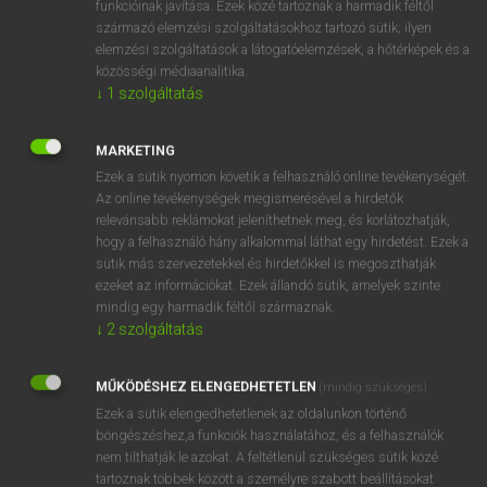
funkcióinak javítása. Ezek közé tartoznak a harmadik féltől
származó elemzési szolgáltatásokhoz tartozó sütik; ilyen
elemzési szolgáltatások a látogatóelemzések, a hőtérképek és a
OOOOPS!
közösségi médiaanalitika.
↓
1
szolgáltatás
Úgy látszik, a keresett oldal nem található!
MARKETING
Ezek a sütik nyomon követik a felhasználó online tevékenységét.
Az online tevékenységek megismerésével a hirdetők
relevánsabb reklámokat jeleníthetnek meg, és korlátozhatják,
hogy a felhasználó hány alkalommal láthat egy hirdetést. Ezek a
SZOTAR.NET APPLIKÁCIÓ
sütik más szervezetekkel és hirdetőkkel is megoszthatják
MICROSOFT OFFICE BŐVÍTMÉNY
ezeket az információkat. Ezek állandó sütik, amelyek szinte
BEÉPÜLŐ SZÓTÁRMODUL
mindig egy harmadik féltől származnak.
ONLINE NYELVVIZSGA
↓
2
szolgáltatás
MŰKÖDÉSHEZ ELENGEDHETETLEN
(mindig szükséges)
EGYÉNI FELHASZNÁLÓKNAK
Ezek a sütik elengedhetetlenek az oldalunkon történő
TANULÓKNAK
böngészéshez,a funkciók használatához, és a felhasználók
OKTATÁSI INTÉZMÉNYEKNEK
nem tilthatják le azokat. A feltétlenül szükséges sütik közé
VÁLLALATI MEGOLDÁSOK
tartoznak többek között a személyre szabott beállításokat