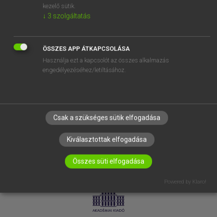
kezelő sütik.
↓
3
szolgáltatás
SÚGÓ
RÓLUNK
ELÉRHETŐSÉG
ÖSSZES APP ÁTKAPCSOLÁSA
Használja ezt a kapcsolót az összes alkalmazás
SÜTI BEÁLLÍTÁSOK
engedélyezéséhez/letiltásához.
IRATKOZZ FEL HÍRLEVELÜNKRE!
Csak a szükséges sütik elfogadása
Kiválasztottak elfogadása
Összes süti elfogadása
LICENCSZERZŐDÉS
ADATVÉDELEM
Powered by Klaro!