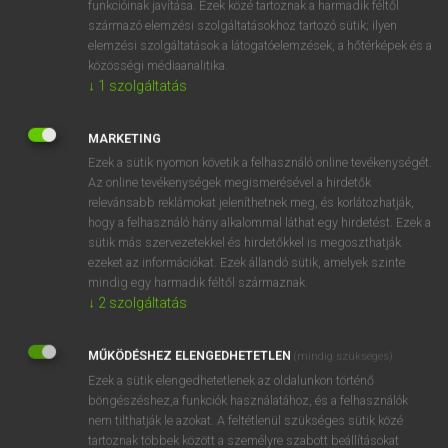
funkcióinak javítása. Ezek közé tartoznak a harmadik féltől
származó elemzési szolgáltatásokhoz tartozó sütik; ilyen
elemzési szolgáltatások a látogatóelemzések, a hőtérképek és a
OOOOPS!
közösségi médiaanalitika.
↓
1
szolgáltatás
Úgy látszik, a keresett oldal nem található!
MARKETING
Ezek a sütik nyomon követik a felhasználó online tevékenységét.
Az online tevékenységek megismerésével a hirdetők
relevánsabb reklámokat jeleníthetnek meg, és korlátozhatják,
hogy a felhasználó hány alkalommal láthat egy hirdetést. Ezek a
SZOTAR.NET APPLIKÁCIÓ
sütik más szervezetekkel és hirdetőkkel is megoszthatják
MICROSOFT OFFICE BŐVÍTMÉNY
ezeket az információkat. Ezek állandó sütik, amelyek szinte
BEÉPÜLŐ SZÓTÁRMODUL
mindig egy harmadik féltől származnak.
ONLINE NYELVVIZSGA
↓
2
szolgáltatás
MŰKÖDÉSHEZ ELENGEDHETETLEN
(mindig szükséges)
EGYÉNI FELHASZNÁLÓKNAK
Ezek a sütik elengedhetetlenek az oldalunkon történő
TANULÓKNAK
böngészéshez,a funkciók használatához, és a felhasználók
OKTATÁSI INTÉZMÉNYEKNEK
nem tilthatják le azokat. A feltétlenül szükséges sütik közé
VÁLLALATI MEGOLDÁSOK
tartoznak többek között a személyre szabott beállításokat