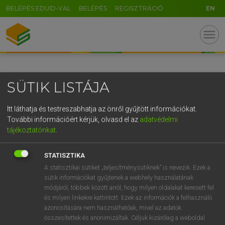
BELÉPÉS EDUID-VAL
BELÉPÉS
REGISZTRÁCIÓ
EN
GR
menu
5
6
7
8
9
ö
ü
ó
r
t
z
u
i
o
p
ő
ú
SÜTIK LISTÁJA
g
h
j
k
l
é
á
ű
Ω
v
b
n
m
,
.
-
AltGr
Itt láthatja és testreszabhatja az önről gyűjtött információkat.
További információért kérjük, olvasd el az
adatvédelmi
tájékoztatónkat
.
STATISZTIKA
A statisztikai sütiket „teljesítménysütiknek” is nevezik. Ezek a
sütik információkat gyűjtenek a webhely használatának
módjáról, többek között arról, hogy milyen oldalakat keresett fel
és milyen linkekre kattintott. Ezek az információk a felhasználó
azonosítására nem használhatóak, mivel az adatok
összesítettek és anonimizáltak. Céljuk kizárólag a weboldal