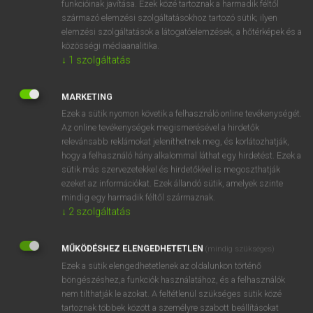
funkcióinak javítása. Ezek közé tartoznak a harmadik féltől
származó elemzési szolgáltatásokhoz tartozó sütik; ilyen
elemzési szolgáltatások a látogatóelemzések, a hőtérképek és a
OOOOPS!
közösségi médiaanalitika.
↓
1
szolgáltatás
Úgy látszik, a keresett oldal nem található!
MARKETING
Ezek a sütik nyomon követik a felhasználó online tevékenységét.
Az online tevékenységek megismerésével a hirdetők
relevánsabb reklámokat jeleníthetnek meg, és korlátozhatják,
hogy a felhasználó hány alkalommal láthat egy hirdetést. Ezek a
SZOTAR.NET APPLIKÁCIÓ
sütik más szervezetekkel és hirdetőkkel is megoszthatják
MICROSOFT OFFICE BŐVÍTMÉNY
ezeket az információkat. Ezek állandó sütik, amelyek szinte
BEÉPÜLŐ SZÓTÁRMODUL
mindig egy harmadik féltől származnak.
ONLINE NYELVVIZSGA
↓
2
szolgáltatás
MŰKÖDÉSHEZ ELENGEDHETETLEN
(mindig szükséges)
EGYÉNI FELHASZNÁLÓKNAK
Ezek a sütik elengedhetetlenek az oldalunkon történő
TANULÓKNAK
böngészéshez,a funkciók használatához, és a felhasználók
OKTATÁSI INTÉZMÉNYEKNEK
nem tilthatják le azokat. A feltétlenül szükséges sütik közé
VÁLLALATI MEGOLDÁSOK
tartoznak többek között a személyre szabott beállításokat