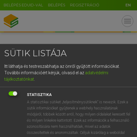
BELÉPÉS EDUID-VAL
BELÉPÉS
REGISZTRÁCIÓ
EN
GR
menu
5
6
7
8
9
ö
ü
ó
r
t
z
u
i
o
p
ő
ú
SÜTIK LISTÁJA
g
h
j
k
l
é
á
ű
Ω
v
b
n
m
,
.
-
AltGr
Itt láthatja és testreszabhatja az önről gyűjtött információkat.
További információért kérjük, olvasd el az
adatvédelmi
tájékoztatónkat
.
STATISZTIKA
A statisztikai sütiket „teljesítménysütiknek” is nevezik. Ezek a
sütik információkat gyűjtenek a webhely használatának
módjáról, többek között arról, hogy milyen oldalakat keresett fel
és milyen linkekre kattintott. Ezek az információk a felhasználó
azonosítására nem használhatóak, mivel az adatok
összesítettek és anonimizáltak. Céljuk kizárólag a weboldal