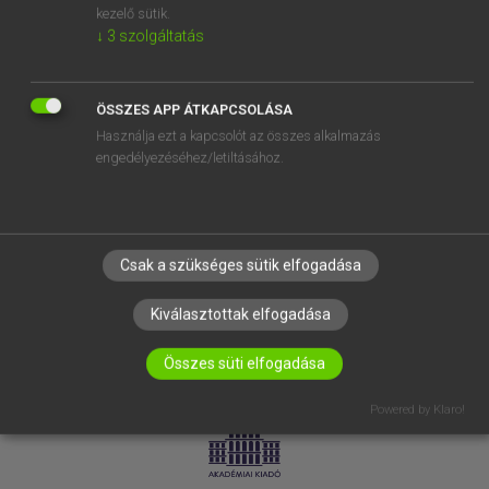
kezelő sütik.
↓
3
szolgáltatás
SÚGÓ
RÓLUNK
ELÉRHETŐSÉG
ÖSSZES APP ÁTKAPCSOLÁSA
Használja ezt a kapcsolót az összes alkalmazás
SÜTI BEÁLLÍTÁSOK
engedélyezéséhez/letiltásához.
IRATKOZZ FEL HÍRLEVELÜNKRE!
Csak a szükséges sütik elfogadása
Kiválasztottak elfogadása
Összes süti elfogadása
LICENCSZERZŐDÉS
ADATVÉDELEM
Powered by Klaro!