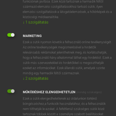
funkcióinak javítása. Ezek közé tartoznak a harmadik féltől
származó elemzési szolgáltatásokhoz tartozó sütik; ilyen
elemzési szolgáltatások a látogatóelemzések, a hőtérképek és a
OOOOPS!
közösségi médiaanalitika.
↓
1
szolgáltatás
Úgy látszik, a keresett oldal nem található!
MARKETING
Ezek a sütik nyomon követik a felhasználó online tevékenységét.
Az online tevékenységek megismerésével a hirdetők
relevánsabb reklámokat jeleníthetnek meg, és korlátozhatják,
hogy a felhasználó hány alkalommal láthat egy hirdetést. Ezek a
SZOTAR.NET APPLIKÁCIÓ
sütik más szervezetekkel és hirdetőkkel is megoszthatják
MICROSOFT OFFICE BŐVÍTMÉNY
ezeket az információkat. Ezek állandó sütik, amelyek szinte
BEÉPÜLŐ SZÓTÁRMODUL
mindig egy harmadik féltől származnak.
ONLINE NYELVVIZSGA
↓
2
szolgáltatás
MŰKÖDÉSHEZ ELENGEDHETETLEN
(mindig szükséges)
EGYÉNI FELHASZNÁLÓKNAK
Ezek a sütik elengedhetetlenek az oldalunkon történő
TANULÓKNAK
böngészéshez,a funkciók használatához, és a felhasználók
OKTATÁSI INTÉZMÉNYEKNEK
nem tilthatják le azokat. A feltétlenül szükséges sütik közé
VÁLLALATI MEGOLDÁSOK
tartoznak többek között a személyre szabott beállításokat