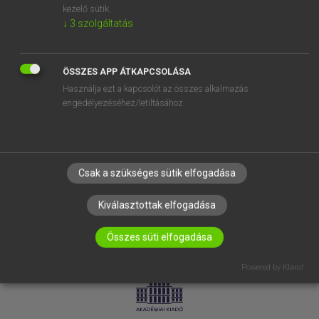
kezelő sütik.
↓
3
szolgáltatás
SÚGÓ
RÓLUNK
ELÉRHETŐSÉG
ÖSSZES APP ÁTKAPCSOLÁSA
Használja ezt a kapcsolót az összes alkalmazás
SÜTI BEÁLLÍTÁSOK
engedélyezéséhez/letiltásához.
IRATKOZZ FEL HÍRLEVELÜNKRE!
Csak a szükséges sütik elfogadása
Kiválasztottak elfogadása
Összes süti elfogadása
LICENCSZERZŐDÉS
ADATVÉDELEM
Powered by Klaro!