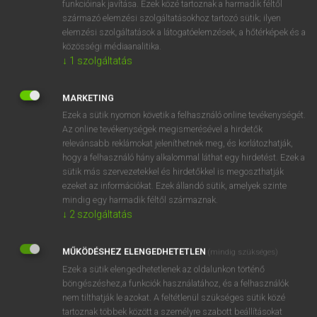
funkcióinak javítása. Ezek közé tartoznak a harmadik féltől
származó elemzési szolgáltatásokhoz tartozó sütik; ilyen
elemzési szolgáltatások a látogatóelemzések, a hőtérképek és a
OOOOPS!
közösségi médiaanalitika.
↓
1
szolgáltatás
Úgy látszik, a keresett oldal nem található!
MARKETING
Ezek a sütik nyomon követik a felhasználó online tevékenységét.
Az online tevékenységek megismerésével a hirdetők
relevánsabb reklámokat jeleníthetnek meg, és korlátozhatják,
hogy a felhasználó hány alkalommal láthat egy hirdetést. Ezek a
SZOTAR.NET APPLIKÁCIÓ
sütik más szervezetekkel és hirdetőkkel is megoszthatják
MICROSOFT OFFICE BŐVÍTMÉNY
ezeket az információkat. Ezek állandó sütik, amelyek szinte
BEÉPÜLŐ SZÓTÁRMODUL
mindig egy harmadik féltől származnak.
ONLINE NYELVVIZSGA
↓
2
szolgáltatás
MŰKÖDÉSHEZ ELENGEDHETETLEN
(mindig szükséges)
EGYÉNI FELHASZNÁLÓKNAK
Ezek a sütik elengedhetetlenek az oldalunkon történő
TANULÓKNAK
böngészéshez,a funkciók használatához, és a felhasználók
OKTATÁSI INTÉZMÉNYEKNEK
nem tilthatják le azokat. A feltétlenül szükséges sütik közé
VÁLLALATI MEGOLDÁSOK
tartoznak többek között a személyre szabott beállításokat