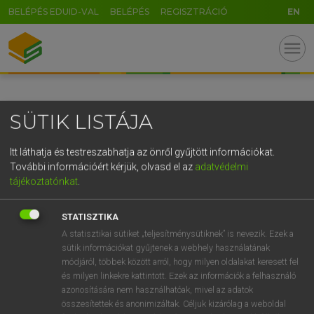
BELÉPÉS EDUID-VAL
BELÉPÉS
REGISZTRÁCIÓ
EN
GR
menu
5
6
7
8
9
ö
ü
ó
r
t
z
u
i
o
p
ő
ú
SÜTIK LISTÁJA
g
h
j
k
l
é
á
ű
Ω
v
b
n
m
,
.
-
AltGr
Itt láthatja és testreszabhatja az önről gyűjtött információkat.
További információért kérjük, olvasd el az
adatvédelmi
tájékoztatónkat
.
STATISZTIKA
A statisztikai sütiket „teljesítménysütiknek” is nevezik. Ezek a
sütik információkat gyűjtenek a webhely használatának
módjáról, többek között arról, hogy milyen oldalakat keresett fel
és milyen linkekre kattintott. Ezek az információk a felhasználó
azonosítására nem használhatóak, mivel az adatok
összesítettek és anonimizáltak. Céljuk kizárólag a weboldal