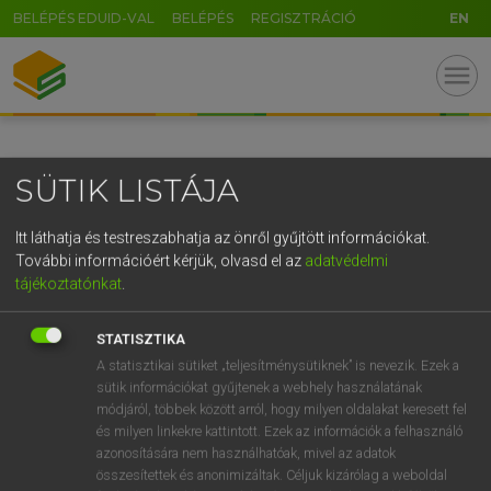
BELÉPÉS EDUID-VAL
BELÉPÉS
REGISZTRÁCIÓ
EN
GR
menu
5
6
7
8
9
ö
ü
ó
r
t
z
u
i
o
p
ő
ú
SÜTIK LISTÁJA
g
h
j
k
l
é
á
ű
Ω
v
b
n
m
,
.
-
AltGr
Itt láthatja és testreszabhatja az önről gyűjtött információkat.
További információért kérjük, olvasd el az
adatvédelmi
tájékoztatónkat
.
STATISZTIKA
A statisztikai sütiket „teljesítménysütiknek” is nevezik. Ezek a
sütik információkat gyűjtenek a webhely használatának
módjáról, többek között arról, hogy milyen oldalakat keresett fel
és milyen linkekre kattintott. Ezek az információk a felhasználó
azonosítására nem használhatóak, mivel az adatok
összesítettek és anonimizáltak. Céljuk kizárólag a weboldal