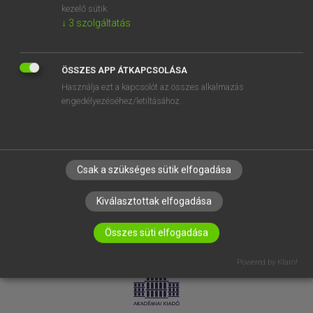
kezelő sütik.
↓
3
szolgáltatás
SÚGÓ
RÓLUNK
ELÉRHETŐSÉG
ÖSSZES APP ÁTKAPCSOLÁSA
Használja ezt a kapcsolót az összes alkalmazás
SÜTI BEÁLLÍTÁSOK
engedélyezéséhez/letiltásához.
IRATKOZZ FEL HÍRLEVELÜNKRE!
Csak a szükséges sütik elfogadása
Kiválasztottak elfogadása
Összes süti elfogadása
LICENCSZERZŐDÉS
ADATVÉDELEM
Powered by Klaro!