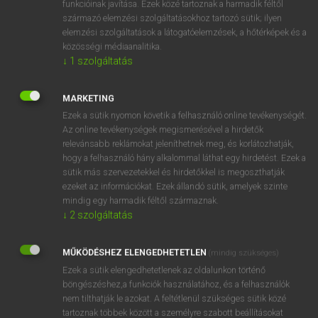
funkcióinak javítása. Ezek közé tartoznak a harmadik féltől
származó elemzési szolgáltatásokhoz tartozó sütik; ilyen
elemzési szolgáltatások a látogatóelemzések, a hőtérképek és a
OOOOPS!
közösségi médiaanalitika.
↓
1
szolgáltatás
Úgy látszik, a keresett oldal nem található!
MARKETING
Ezek a sütik nyomon követik a felhasználó online tevékenységét.
Az online tevékenységek megismerésével a hirdetők
relevánsabb reklámokat jeleníthetnek meg, és korlátozhatják,
hogy a felhasználó hány alkalommal láthat egy hirdetést. Ezek a
SZOTAR.NET APPLIKÁCIÓ
sütik más szervezetekkel és hirdetőkkel is megoszthatják
MICROSOFT OFFICE BŐVÍTMÉNY
ezeket az információkat. Ezek állandó sütik, amelyek szinte
BEÉPÜLŐ SZÓTÁRMODUL
mindig egy harmadik féltől származnak.
ONLINE NYELVVIZSGA
↓
2
szolgáltatás
MŰKÖDÉSHEZ ELENGEDHETETLEN
(mindig szükséges)
EGYÉNI FELHASZNÁLÓKNAK
Ezek a sütik elengedhetetlenek az oldalunkon történő
TANULÓKNAK
böngészéshez,a funkciók használatához, és a felhasználók
OKTATÁSI INTÉZMÉNYEKNEK
nem tilthatják le azokat. A feltétlenül szükséges sütik közé
VÁLLALATI MEGOLDÁSOK
tartoznak többek között a személyre szabott beállításokat