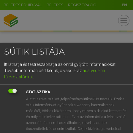
BELÉPÉS EDUID-VAL
BELÉPÉS
REGISZTRÁCIÓ
EN
GR
menu
5
6
7
8
9
ö
ü
ó
r
t
z
u
i
o
p
ő
ú
SÜTIK LISTÁJA
g
h
j
k
l
é
á
ű
Ω
v
b
n
m
,
.
-
AltGr
Itt láthatja és testreszabhatja az önről gyűjtött információkat.
További információért kérjük, olvasd el az
adatvédelmi
tájékoztatónkat
.
STATISZTIKA
A statisztikai sütiket „teljesítménysütiknek” is nevezik. Ezek a
sütik információkat gyűjtenek a webhely használatának
módjáról, többek között arról, hogy milyen oldalakat keresett fel
és milyen linkekre kattintott. Ezek az információk a felhasználó
azonosítására nem használhatóak, mivel az adatok
összesítettek és anonimizáltak. Céljuk kizárólag a weboldal