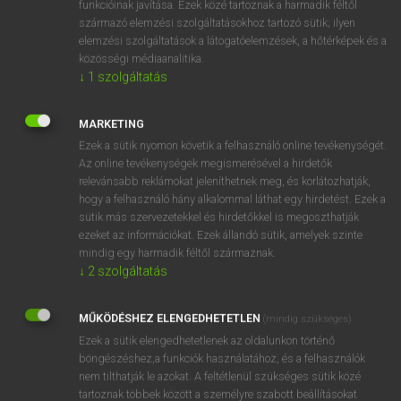
funkcióinak javítása. Ezek közé tartoznak a harmadik féltől
származó elemzési szolgáltatásokhoz tartozó sütik; ilyen
elemzési szolgáltatások a látogatóelemzések, a hőtérképek és a
OOOOPS!
közösségi médiaanalitika.
↓
1
szolgáltatás
Úgy látszik, a keresett oldal nem található!
MARKETING
Ezek a sütik nyomon követik a felhasználó online tevékenységét.
Az online tevékenységek megismerésével a hirdetők
relevánsabb reklámokat jeleníthetnek meg, és korlátozhatják,
hogy a felhasználó hány alkalommal láthat egy hirdetést. Ezek a
SZOTAR.NET APPLIKÁCIÓ
sütik más szervezetekkel és hirdetőkkel is megoszthatják
MICROSOFT OFFICE BŐVÍTMÉNY
ezeket az információkat. Ezek állandó sütik, amelyek szinte
BEÉPÜLŐ SZÓTÁRMODUL
mindig egy harmadik féltől származnak.
ONLINE NYELVVIZSGA
↓
2
szolgáltatás
MŰKÖDÉSHEZ ELENGEDHETETLEN
(mindig szükséges)
EGYÉNI FELHASZNÁLÓKNAK
Ezek a sütik elengedhetetlenek az oldalunkon történő
TANULÓKNAK
böngészéshez,a funkciók használatához, és a felhasználók
OKTATÁSI INTÉZMÉNYEKNEK
nem tilthatják le azokat. A feltétlenül szükséges sütik közé
VÁLLALATI MEGOLDÁSOK
tartoznak többek között a személyre szabott beállításokat