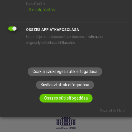
kezelő sütik.
↓
3
szolgáltatás
SÚGÓ
RÓLUNK
ELÉRHETŐSÉG
ÖSSZES APP ÁTKAPCSOLÁSA
Használja ezt a kapcsolót az összes alkalmazás
SÜTI BEÁLLÍTÁSOK
engedélyezéséhez/letiltásához.
IRATKOZZ FEL HÍRLEVELÜNKRE!
Csak a szükséges sütik elfogadása
Kiválasztottak elfogadása
Összes süti elfogadása
LICENCSZERZŐDÉS
ADATVÉDELEM
Powered by Klaro!