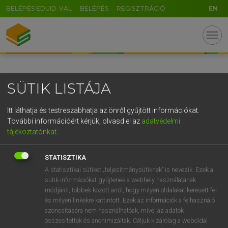
BELÉPÉS EDUID-VAL
BELÉPÉS
REGISZTRÁCIÓ
EN
GR
menu
5
6
7
8
9
ö
ü
ó
r
t
z
u
i
o
p
ő
ú
SÜTIK LISTÁJA
g
h
j
k
l
é
á
ű
Ω
v
b
n
m
,
.
-
AltGr
Itt láthatja és testreszabhatja az önről gyűjtött információkat.
További információért kérjük, olvasd el az
adatvédelmi
tájékoztatónkat
.
STATISZTIKA
A statisztikai sütiket „teljesítménysütiknek” is nevezik. Ezek a
sütik információkat gyűjtenek a webhely használatának
módjáról, többek között arról, hogy milyen oldalakat keresett fel
és milyen linkekre kattintott. Ezek az információk a felhasználó
azonosítására nem használhatóak, mivel az adatok
összesítettek és anonimizáltak. Céljuk kizárólag a weboldal