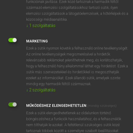
funkcióinak javítása. Ezek közé tartoznak a harmadik féltől
származó elemzési szolgáltatásokhoz tartozó sütik; ilyen
elemzési szolgáltatások a látogatóelemzések, a hőtérképek és a
OOOOPS!
közösségi médiaanalitika.
↓
1
szolgáltatás
Úgy látszik, a keresett oldal nem található!
MARKETING
Ezek a sütik nyomon követik a felhasználó online tevékenységét.
Az online tevékenységek megismerésével a hirdetők
relevánsabb reklámokat jeleníthetnek meg, és korlátozhatják,
hogy a felhasználó hány alkalommal láthat egy hirdetést. Ezek a
SZOTAR.NET APPLIKÁCIÓ
sütik más szervezetekkel és hirdetőkkel is megoszthatják
MICROSOFT OFFICE BŐVÍTMÉNY
ezeket az információkat. Ezek állandó sütik, amelyek szinte
BEÉPÜLŐ SZÓTÁRMODUL
mindig egy harmadik féltől származnak.
ONLINE NYELVVIZSGA
↓
2
szolgáltatás
MŰKÖDÉSHEZ ELENGEDHETETLEN
(mindig szükséges)
EGYÉNI FELHASZNÁLÓKNAK
Ezek a sütik elengedhetetlenek az oldalunkon történő
TANULÓKNAK
böngészéshez,a funkciók használatához, és a felhasználók
OKTATÁSI INTÉZMÉNYEKNEK
nem tilthatják le azokat. A feltétlenül szükséges sütik közé
VÁLLALATI MEGOLDÁSOK
tartoznak többek között a személyre szabott beállításokat