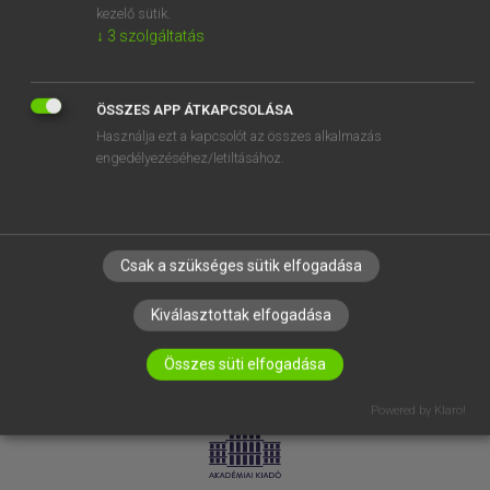
kezelő sütik.
↓
3
szolgáltatás
SÚGÓ
RÓLUNK
ELÉRHETŐSÉG
ÖSSZES APP ÁTKAPCSOLÁSA
Használja ezt a kapcsolót az összes alkalmazás
SÜTI BEÁLLÍTÁSOK
engedélyezéséhez/letiltásához.
IRATKOZZ FEL HÍRLEVELÜNKRE!
Csak a szükséges sütik elfogadása
Kiválasztottak elfogadása
Összes süti elfogadása
LICENCSZERZŐDÉS
ADATVÉDELEM
Powered by Klaro!