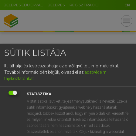
BELÉPÉS EDUID-VAL
BELÉPÉS
REGISZTRÁCIÓ
EN
GR
menu
5
6
7
8
9
ö
ü
ó
r
t
z
u
i
o
p
ő
ú
SÜTIK LISTÁJA
g
h
j
k
l
é
á
ű
Ω
v
b
n
m
,
.
-
AltGr
Itt láthatja és testreszabhatja az önről gyűjtött információkat.
További információért kérjük, olvasd el az
adatvédelmi
tájékoztatónkat
.
STATISZTIKA
A statisztikai sütiket „teljesítménysütiknek” is nevezik. Ezek a
sütik információkat gyűjtenek a webhely használatának
módjáról, többek között arról, hogy milyen oldalakat keresett fel
és milyen linkekre kattintott. Ezek az információk a felhasználó
azonosítására nem használhatóak, mivel az adatok
összesítettek és anonimizáltak. Céljuk kizárólag a weboldal