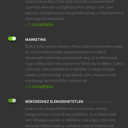
funkcióinak javítása. Ezek közé tartoznak a harmadik féltől
származó elemzési szolgáltatásokhoz tartozó sütik; ilyen
elemzési szolgáltatások a látogatóelemzések, a hőtérképek és a
OOOOPS!
közösségi médiaanalitika.
↓
1
szolgáltatás
Úgy látszik, a keresett oldal nem található!
MARKETING
Ezek a sütik nyomon követik a felhasználó online tevékenységét.
Az online tevékenységek megismerésével a hirdetők
relevánsabb reklámokat jeleníthetnek meg, és korlátozhatják,
hogy a felhasználó hány alkalommal láthat egy hirdetést. Ezek a
SZOTAR.NET APPLIKÁCIÓ
sütik más szervezetekkel és hirdetőkkel is megoszthatják
MICROSOFT OFFICE BŐVÍTMÉNY
ezeket az információkat. Ezek állandó sütik, amelyek szinte
BEÉPÜLŐ SZÓTÁRMODUL
mindig egy harmadik féltől származnak.
ONLINE NYELVVIZSGA
↓
2
szolgáltatás
MŰKÖDÉSHEZ ELENGEDHETETLEN
(mindig szükséges)
EGYÉNI FELHASZNÁLÓKNAK
Ezek a sütik elengedhetetlenek az oldalunkon történő
TANULÓKNAK
böngészéshez,a funkciók használatához, és a felhasználók
OKTATÁSI INTÉZMÉNYEKNEK
nem tilthatják le azokat. A feltétlenül szükséges sütik közé
VÁLLALATI MEGOLDÁSOK
tartoznak többek között a személyre szabott beállításokat