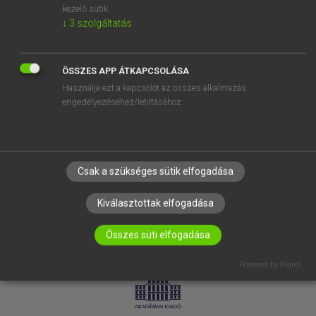
kezelő sütik.
↓
3
szolgáltatás
SÚGÓ
RÓLUNK
ELÉRHETŐSÉG
ÖSSZES APP ÁTKAPCSOLÁSA
Használja ezt a kapcsolót az összes alkalmazás
SÜTI BEÁLLÍTÁSOK
engedélyezéséhez/letiltásához.
IRATKOZZ FEL HÍRLEVELÜNKRE!
Csak a szükséges sütik elfogadása
Kiválasztottak elfogadása
Összes süti elfogadása
LICENCSZERZŐDÉS
ADATVÉDELEM
Powered by Klaro!