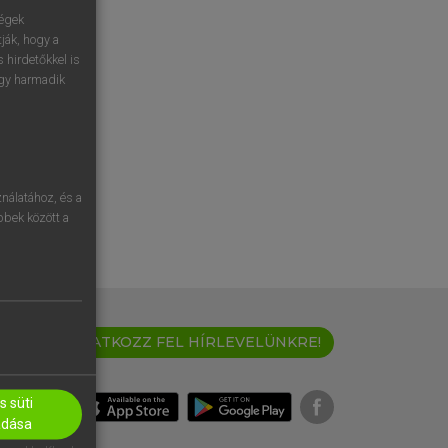
ségek
ják, hogy a
 hirdetőkkel is
egy harmadik
nálatához, és a
öbbek között a
IRATKOZZ FEL HÍRLEVELÜNKRE!
 süti
adása