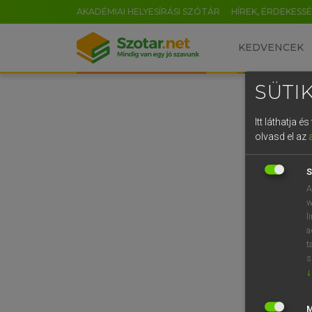
AKADÉMIAI HELYESÍRÁSI SZÓTÁR
HÍREK, ÉRDEKESS
KEDVENCEK
SÜTIK
Itt láthatja 
olvasd el az
S
A
w
l
a
t
s
↓