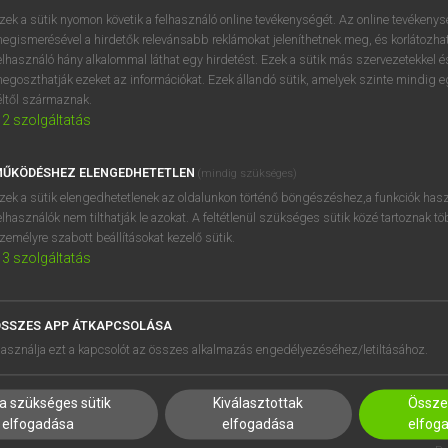
zek a sütik nyomon követik a felhasználó online tevékenységét. Az online tevékeny
egismerésével a hirdetők relevánsabb reklámokat jeleníthetnek meg, és korlátozhat
elhasználó hány alkalommal láthat egy hirdetést. Ezek a sütik más szervezetekkel és
OOOOPS!
egoszthatják ezeket az információkat. Ezek állandó sütik, amelyek szinte mindig 
éltől származnak.
2
szolgáltatás
Úgy látszik, a keresett oldal nem található!
ŰKÖDÉSHEZ ELENGEDHETETLEN
(mindig szükséges)
zek a sütik elengedhetetlenek az oldalunkon történő böngészéshez,a funkciók hasz
elhasználók nem tilthatják le azokat. A feltétlenül szükséges sütik közé tartoznak t
zemélyre szabott beállításokat kezelő sütik.
3
szolgáltatás
SSZES APP ÁTKAPCSOLÁSA
HASZNÁLÓKNAK
SÚGÓ
asználja ezt a kapcsolót az összes alkalmazás engedélyezéséhez/letiltásához.
K
RÓLUNK
NTÉZMÉNYEKNEK
ELÉRHETŐSÉG
a szükséges sütik
Kiválasztottak
Összes
MEGOLDÁSOK
SÜTI BEÁLLÍTÁSOK
elfogadása
elfogadása
elfog