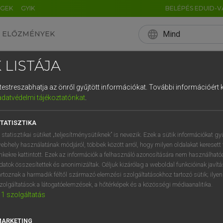
ÉGEK
GYIK
BELÉPÉS EDUID-V
language
Mind
ELŐZMÉNYEK
EN
HU
DE
CN
FR
ES
IT
NL
RU
 LISTÁJA
0
1
2
3
4
és testreszabhatja az önről gyűjtött információkat.
További információért k
q
w
e
adatvédelmi tájékoztatónkat
.
a
s
d
f
TATISZTIKA
í
y
x
c
 statisztikai sütiket „teljesítménysütiknek” is nevezik. Ezek a sütik információkat gy
ebhely használatának módjáról, többek között arról, hogy milyen oldalakat keresett 
inkekre kattintott. Ezek az információk a felhasználó azonosítására nem használható
datok összesítettek és anonimizáltak. Céljuk kizárólag a weboldal funkcióinak javít
artoznak a harmadik féltől származó elemzési szolgáltatásokhoz tartozó sütik; ilye
zolgáltatások a látogatóelemzések, a hőtérképek és a közösségi médiaanalitika.
1
szolgáltatás
MARKETING