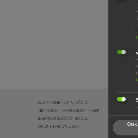
E
m
f
m
f
↓
M
E
f
s
↓
Ö
SZOTAR.NET APPLIKÁCIÓ
EGYÉNI FEL
H
MICROSOFT OFFICE BŐVÍTMÉNY
TANULÓKNA
BEÉPÜLŐ SZÓTÁRMODUL
OKTATÁSI I
Csak 
ONLINE NYELVVIZSGA
VÁLLALATI 