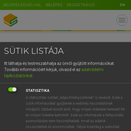
BELÉPÉS EDUID-VAL
BELÉPÉS
REGISZTRÁCIÓ
EN
GR
menu
5
6
7
8
9
ö
ü
ó
r
t
z
u
i
o
p
ő
ú
SÜTIK LISTÁJA
g
h
j
k
l
é
á
ű
Ω
v
b
n
m
,
.
-
AltGr
Itt láthatja és testreszabhatja az önről gyűjtött információkat.
További információért kérjük, olvasd el az
adatvédelmi
tájékoztatónkat
.
STATISZTIKA
A statisztikai sütiket „teljesítménysütiknek” is nevezik. Ezek a
sütik információkat gyűjtenek a webhely használatának
módjáról, többek között arról, hogy milyen oldalakat keresett fel
és milyen linkekre kattintott. Ezek az információk a felhasználó
azonosítására nem használhatóak, mivel az adatok
összesítettek és anonimizáltak. Céljuk kizárólag a weboldal