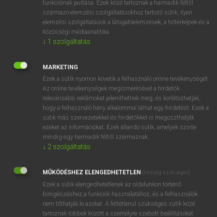
funkcióinak javítása. Ezek közé tartoznak a harmadik féltől
származó elemzési szolgáltatásokhoz tartozó sütik; ilyen
elemzési szolgáltatások a látogatóelemzések, a hőtérképek és a
OOOOPS!
közösségi médiaanalitika.
↓
1
szolgáltatás
Úgy látszik, a keresett oldal nem található!
MARKETING
Ezek a sütik nyomon követik a felhasználó online tevékenységét.
Az online tevékenységek megismerésével a hirdetők
relevánsabb reklámokat jeleníthetnek meg, és korlátozhatják,
hogy a felhasználó hány alkalommal láthat egy hirdetést. Ezek a
SZOTAR.NET APPLIKÁCIÓ
sütik más szervezetekkel és hirdetőkkel is megoszthatják
MICROSOFT OFFICE BŐVÍTMÉNY
ezeket az információkat. Ezek állandó sütik, amelyek szinte
BEÉPÜLŐ SZÓTÁRMODUL
mindig egy harmadik féltől származnak.
ONLINE NYELVVIZSGA
↓
2
szolgáltatás
MŰKÖDÉSHEZ ELENGEDHETETLEN
(mindig szükséges)
EGYÉNI FELHASZNÁLÓKNAK
Ezek a sütik elengedhetetlenek az oldalunkon történő
TANULÓKNAK
böngészéshez,a funkciók használatához, és a felhasználók
OKTATÁSI INTÉZMÉNYEKNEK
nem tilthatják le azokat. A feltétlenül szükséges sütik közé
VÁLLALATI MEGOLDÁSOK
tartoznak többek között a személyre szabott beállításokat