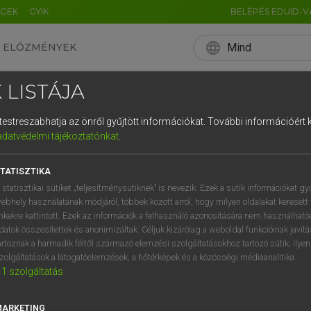
ÉGEK
GYIK
BELÉPÉS EDUID-V
language
Mind
ELŐZMÉNYEK
EN
HU
DE
CN
FR
ES
IT
NL
RU
 LISTÁJA
0
1
2
3
4
és testreszabhatja az önről gyűjtött információkat.
További információért k
q
w
e
adatvédelmi tájékoztatónkat
.
a
s
d
f
TATISZTIKA
í
y
x
c
 statisztikai sütiket „teljesítménysütiknek” is nevezik. Ezek a sütik információkat gy
ebhely használatának módjáról, többek között arról, hogy milyen oldalakat keresett 
inkekre kattintott. Ezek az információk a felhasználó azonosítására nem használható
datok összesítettek és anonimizáltak. Céljuk kizárólag a weboldal funkcióinak javít
artoznak a harmadik féltől származó elemzési szolgáltatásokhoz tartozó sütik; ilye
zolgáltatások a látogatóelemzések, a hőtérképek és a közösségi médiaanalitika.
1
szolgáltatás
MARKETING