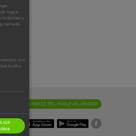
ségek
ják, hogy a
 hirdetőkkel is
egy harmadik
nálatához, és a
öbbek között a
IRATKOZZ FEL HÍRLEVELÜNKRE!
 süti
adása