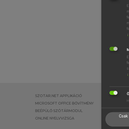
E
m
f
m
f
↓
M
E
f
s
↓
Ö
SZOTAR.NET APPLIKÁCIÓ
EGYÉNI FEL
H
MICROSOFT OFFICE BŐVÍTMÉNY
TANULÓKNA
BEÉPÜLŐ SZÓTÁRMODUL
OKTATÁSI I
Csak 
ONLINE NYELVVIZSGA
VÁLLALATI 