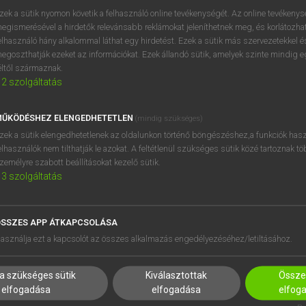
zek a sütik nyomon követik a felhasználó online tevékenységét. Az online tevékeny
egismerésével a hirdetők relevánsabb reklámokat jeleníthetnek meg, és korlátozhat
elhasználó hány alkalommal láthat egy hirdetést. Ezek a sütik más szervezetekkel és
OOOOPS!
egoszthatják ezeket az információkat. Ezek állandó sütik, amelyek szinte mindig 
éltől származnak.
2
szolgáltatás
Úgy látszik, a keresett oldal nem található!
ŰKÖDÉSHEZ ELENGEDHETETLEN
(mindig szükséges)
zek a sütik elengedhetetlenek az oldalunkon történő böngészéshez,a funkciók hasz
elhasználók nem tilthatják le azokat. A feltétlenül szükséges sütik közé tartoznak t
zemélyre szabott beállításokat kezelő sütik.
3
szolgáltatás
SSZES APP ÁTKAPCSOLÁSA
HASZNÁLÓKNAK
SÚGÓ
asználja ezt a kapcsolót az összes alkalmazás engedélyezéséhez/letiltásához.
K
RÓLUNK
NTÉZMÉNYEKNEK
ELÉRHETŐSÉG
a szükséges sütik
Kiválasztottak
Összes
MEGOLDÁSOK
SÜTI BEÁLLÍTÁSOK
elfogadása
elfogadása
elfog