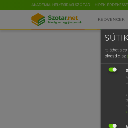
AKADÉMIAI HELYESÍRÁSI SZÓTÁR
HÍREK, ÉRDEKESS
KEDVENCEK
SÜTIK
Itt láthatja 
olvasd el az
S
A
w
l
a
t
s
↓