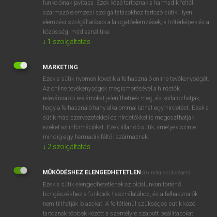
funkcióinak javítása. Ezek közé tartoznak a harmadik féltől
származó elemzési szolgáltatásokhoz tartozó sütik; ilyen
elemzési szolgáltatások a látogatóelemzések, a hőtérképek és a
OOOOPS!
közösségi médiaanalitika.
↓
1
szolgáltatás
Úgy látszik, a keresett oldal nem található!
MARKETING
Ezek a sütik nyomon követik a felhasználó online tevékenységét.
Az online tevékenységek megismerésével a hirdetők
relevánsabb reklámokat jeleníthetnek meg, és korlátozhatják,
hogy a felhasználó hány alkalommal láthat egy hirdetést. Ezek a
SZOTAR.NET APPLIKÁCIÓ
sütik más szervezetekkel és hirdetőkkel is megoszthatják
MICROSOFT OFFICE BŐVÍTMÉNY
ezeket az információkat. Ezek állandó sütik, amelyek szinte
BEÉPÜLŐ SZÓTÁRMODUL
mindig egy harmadik féltől származnak.
ONLINE NYELVVIZSGA
↓
2
szolgáltatás
MŰKÖDÉSHEZ ELENGEDHETETLEN
(mindig szükséges)
EGYÉNI FELHASZNÁLÓKNAK
Ezek a sütik elengedhetetlenek az oldalunkon történő
TANULÓKNAK
böngészéshez,a funkciók használatához, és a felhasználók
OKTATÁSI INTÉZMÉNYEKNEK
nem tilthatják le azokat. A feltétlenül szükséges sütik közé
VÁLLALATI MEGOLDÁSOK
tartoznak többek között a személyre szabott beállításokat