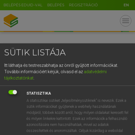
BELÉPÉS EDUID-VAL
BELÉPÉS
REGISZTRÁCIÓ
EN
GR
menu
5
6
7
8
9
ö
ü
ó
r
t
z
u
i
o
p
ő
ú
SÜTIK LISTÁJA
g
h
j
k
l
é
á
ű
Ω
v
b
n
m
,
.
-
AltGr
Itt láthatja és testreszabhatja az önről gyűjtött információkat.
További információért kérjük, olvasd el az
adatvédelmi
tájékoztatónkat
.
STATISZTIKA
A statisztikai sütiket „teljesítménysütiknek” is nevezik. Ezek a
sütik információkat gyűjtenek a webhely használatának
módjáról, többek között arról, hogy milyen oldalakat keresett fel
és milyen linkekre kattintott. Ezek az információk a felhasználó
azonosítására nem használhatóak, mivel az adatok
összesítettek és anonimizáltak. Céljuk kizárólag a weboldal