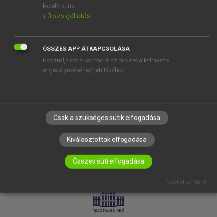
kezelő sütik.
↓
3
szolgáltatás
SÚGÓ
RÓLUNK
ELÉRHETŐSÉG
ÖSSZES APP ÁTKAPCSOLÁSA
Használja ezt a kapcsolót az összes alkalmazás
SÜTI BEÁLLÍTÁSOK
engedélyezéséhez/letiltásához.
IRATKOZZ FEL HÍRLEVELÜNKRE!
Csak a szükséges sütik elfogadása
Kiválasztottak elfogadása
Összes süti elfogadása
LICENCSZERZŐDÉS
ADATVÉDELEM
Powered by Klaro!