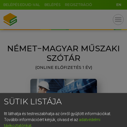
BELÉPÉS EDUID-VAL
BELÉPÉS
REGISZTRÁCIÓ
EN
GR
menu
5
6
7
8
9
ö
ü
ó
r
t
z
u
i
o
p
ő
ú
NÉMET−MAGYAR MŰSZAKI
g
h
j
k
l
é
á
ű
Ω
SZÓTÁR
v
b
n
m
,
.
-
AltGr
(ONLINE ELŐFIZETÉS 1 ÉV)
SÜTIK LISTÁJA
Itt láthatja és testreszabhatja az önről gyűjtött információkat.
További információért kérjük, olvasd el az
adatvédelmi
tájékoztatónkat
.