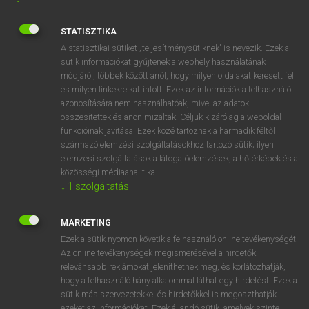
STATISZTIKA
A statisztikai sütiket „teljesítménysütiknek” is nevezik. Ezek a
sütik információkat gyűjtenek a webhely használatának
módjáról, többek között arról, hogy milyen oldalakat keresett fel
és milyen linkekre kattintott. Ezek az információk a felhasználó
azonosítására nem használhatóak, mivel az adatok
összesítettek és anonimizáltak. Céljuk kizárólag a weboldal
funkcióinak javítása. Ezek közé tartoznak a harmadik féltől
4990 Ft
származó elemzési szolgáltatásokhoz tartozó sütik; ilyen
payment
ELŐFIZETEK
elemzési szolgáltatások a látogatóelemzések, a hőtérképek és a
közösségi médiaanalitika.
↓
1
szolgáltatás
MARKETING
NÉMET−MAGYAR MŰSZAKI SZÓTÁR
arrow_forward_ios
Ezek a sütik nyomon követik a felhasználó online tevékenységét.
Az online tevékenységek megismerésével a hirdetők
relevánsabb reklámokat jeleníthetnek meg, és korlátozhatják,
hogy a felhasználó hány alkalommal láthat egy hirdetést. Ezek a
sütik más szervezetekkel és hirdetőkkel is megoszthatják
ezeket az információkat. Ezek állandó sütik, amelyek szinte