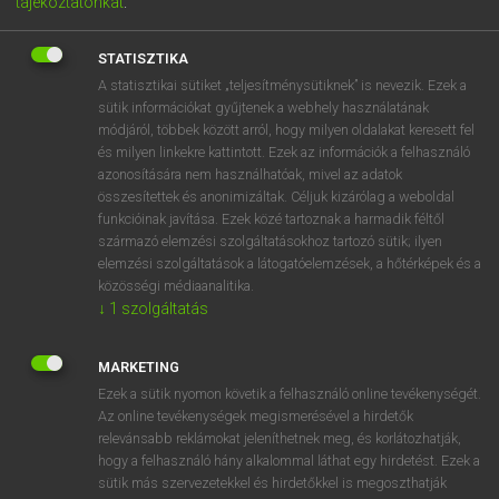
tájékoztatónkat
.
STATISZTIKA
A statisztikai sütiket „teljesítménysütiknek” is nevezik. Ezek a
sütik információkat gyűjtenek a webhely használatának
módjáról, többek között arról, hogy milyen oldalakat keresett fel
és milyen linkekre kattintott. Ezek az információk a felhasználó
azonosítására nem használhatóak, mivel az adatok
összesítettek és anonimizáltak. Céljuk kizárólag a weboldal
funkcióinak javítása. Ezek közé tartoznak a harmadik féltől
5890 Ft
származó elemzési szolgáltatásokhoz tartozó sütik; ilyen
payment
ELŐFIZETEK
elemzési szolgáltatások a látogatóelemzések, a hőtérképek és a
közösségi médiaanalitika.
↓
1
szolgáltatás
A CSOMAG TARTALMA
MARKETING
FINN−MAGYAR SZÓTÁR
arrow_forward_ios
Ezek a sütik nyomon követik a felhasználó online tevékenységét.
Az online tevékenységek megismerésével a hirdetők
MAGYAR−FINN SZÓTÁR
relevánsabb reklámokat jeleníthetnek meg, és korlátozhatják,
arrow_forward_ios
hogy a felhasználó hány alkalommal láthat egy hirdetést. Ezek a
sütik más szervezetekkel és hirdetőkkel is megoszthatják