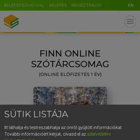
BELÉPÉS EDUID-VAL
BELÉPÉS
REGISZTRÁCIÓ
EN
GR
menu
5
6
7
8
9
ö
ü
ó
r
t
z
u
i
o
p
ő
ú
FINN ONLINE
g
h
j
k
l
é
á
ű
Ω
SZÓTÁRCSOMAG
v
b
n
m
,
.
-
AltGr
(ONLINE ELŐFIZETÉS 1 ÉV)
SÜTIK LISTÁJA
Itt láthatja és testreszabhatja az önről gyűjtött információkat.
További információért kérjük, olvasd el az
adatvédelmi