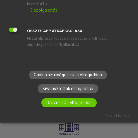
kezelő sütik.
↓
3
szolgáltatás
SÚGÓ
RÓLUNK
ELÉRHETŐSÉG
ÖSSZES APP ÁTKAPCSOLÁSA
Használja ezt a kapcsolót az összes alkalmazás
SÜTI BEÁLLÍTÁSOK
engedélyezéséhez/letiltásához.
IRATKOZZ FEL HÍRLEVELÜNKRE!
Csak a szükséges sütik elfogadása
Kiválasztottak elfogadása
Összes süti elfogadása
LICENCSZERZŐDÉS
ADATVÉDELEM
Powered by Klaro!