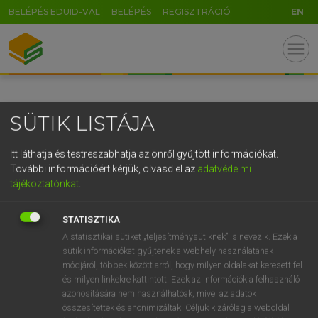
BELÉPÉS EDUID-VAL
BELÉPÉS
REGISZTRÁCIÓ
EN
GR
menu
5
6
7
8
9
ö
ü
ó
r
t
z
u
i
o
p
ő
ú
SÜTIK LISTÁJA
g
h
j
k
l
é
á
ű
Ω
v
b
n
m
,
.
-
AltGr
Itt láthatja és testreszabhatja az önről gyűjtött információkat.
További információért kérjük, olvasd el az
adatvédelmi
tájékoztatónkat
.
STATISZTIKA
A statisztikai sütiket „teljesítménysütiknek” is nevezik. Ezek a
sütik információkat gyűjtenek a webhely használatának
módjáról, többek között arról, hogy milyen oldalakat keresett fel
és milyen linkekre kattintott. Ezek az információk a felhasználó
azonosítására nem használhatóak, mivel az adatok
összesítettek és anonimizáltak. Céljuk kizárólag a weboldal