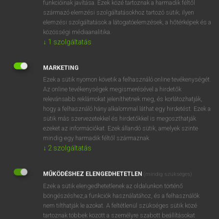
funkcióinak javítása. Ezek közé tartoznak a harmadik féltől
származó elemzési szolgáltatásokhoz tartozó sütik; ilyen
elemzési szolgáltatások a látogatóelemzések, a hőtérképek és a
OOOOPS!
közösségi médiaanalitika.
↓
1
szolgáltatás
Úgy látszik, a keresett oldal nem található!
MARKETING
Ezek a sütik nyomon követik a felhasználó online tevékenységét.
Az online tevékenységek megismerésével a hirdetők
relevánsabb reklámokat jeleníthetnek meg, és korlátozhatják,
hogy a felhasználó hány alkalommal láthat egy hirdetést. Ezek a
SZOTAR.NET APPLIKÁCIÓ
sütik más szervezetekkel és hirdetőkkel is megoszthatják
MICROSOFT OFFICE BŐVÍTMÉNY
ezeket az információkat. Ezek állandó sütik, amelyek szinte
BEÉPÜLŐ SZÓTÁRMODUL
mindig egy harmadik féltől származnak.
ONLINE NYELVVIZSGA
↓
2
szolgáltatás
MŰKÖDÉSHEZ ELENGEDHETETLEN
(mindig szükséges)
EGYÉNI FELHASZNÁLÓKNAK
Ezek a sütik elengedhetetlenek az oldalunkon történő
TANULÓKNAK
böngészéshez,a funkciók használatához, és a felhasználók
OKTATÁSI INTÉZMÉNYEKNEK
nem tilthatják le azokat. A feltétlenül szükséges sütik közé
VÁLLALATI MEGOLDÁSOK
tartoznak többek között a személyre szabott beállításokat