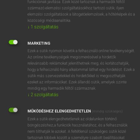
funkcióinak javítása. Ezek közé tartoznak a harmadik féltől
származó elemzési szolgáltatásokhoz tartozó sütik; ilyen
elemzési szolgáltatások a látogatóelemzések, a hőtérképek és a
OOOOPS!
közösségi médiaanalitika.
↓
1
szolgáltatás
Úgy látszik, a keresett oldal nem található!
MARKETING
Ezek a sütik nyomon követik a felhasználó online tevékenységét.
Az online tevékenységek megismerésével a hirdetők
relevánsabb reklámokat jeleníthetnek meg, és korlátozhatják,
hogy a felhasználó hány alkalommal láthat egy hirdetést. Ezek a
SZOTAR.NET APPLIKÁCIÓ
sütik más szervezetekkel és hirdetőkkel is megoszthatják
MICROSOFT OFFICE BŐVÍTMÉNY
ezeket az információkat. Ezek állandó sütik, amelyek szinte
BEÉPÜLŐ SZÓTÁRMODUL
mindig egy harmadik féltől származnak.
ONLINE NYELVVIZSGA
↓
2
szolgáltatás
MŰKÖDÉSHEZ ELENGEDHETETLEN
(mindig szükséges)
EGYÉNI FELHASZNÁLÓKNAK
Ezek a sütik elengedhetetlenek az oldalunkon történő
TANULÓKNAK
böngészéshez,a funkciók használatához, és a felhasználók
OKTATÁSI INTÉZMÉNYEKNEK
nem tilthatják le azokat. A feltétlenül szükséges sütik közé
VÁLLALATI MEGOLDÁSOK
tartoznak többek között a személyre szabott beállításokat