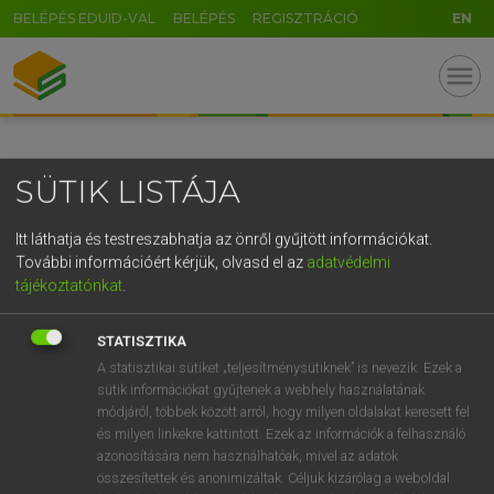
BELÉPÉS EDUID-VAL
BELÉPÉS
REGISZTRÁCIÓ
EN
GR
menu
5
6
7
8
9
ö
ü
ó
r
t
z
u
i
o
p
ő
ú
SÜTIK LISTÁJA
g
h
j
k
l
é
á
ű
Ω
v
b
n
m
,
.
-
AltGr
Itt láthatja és testreszabhatja az önről gyűjtött információkat.
További információért kérjük, olvasd el az
adatvédelmi
tájékoztatónkat
.
STATISZTIKA
A statisztikai sütiket „teljesítménysütiknek” is nevezik. Ezek a
sütik információkat gyűjtenek a webhely használatának
módjáról, többek között arról, hogy milyen oldalakat keresett fel
és milyen linkekre kattintott. Ezek az információk a felhasználó
azonosítására nem használhatóak, mivel az adatok
összesítettek és anonimizáltak. Céljuk kizárólag a weboldal