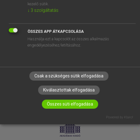
kezelő sütik.
↓
3
szolgáltatás
SÚGÓ
RÓLUNK
ELÉRHETŐSÉG
ÖSSZES APP ÁTKAPCSOLÁSA
Használja ezt a kapcsolót az összes alkalmazás
SÜTI BEÁLLÍTÁSOK
engedélyezéséhez/letiltásához.
IRATKOZZ FEL HÍRLEVELÜNKRE!
Csak a szükséges sütik elfogadása
Kiválasztottak elfogadása
Összes süti elfogadása
LICENCSZERZŐDÉS
ADATVÉDELEM
Powered by Klaro!