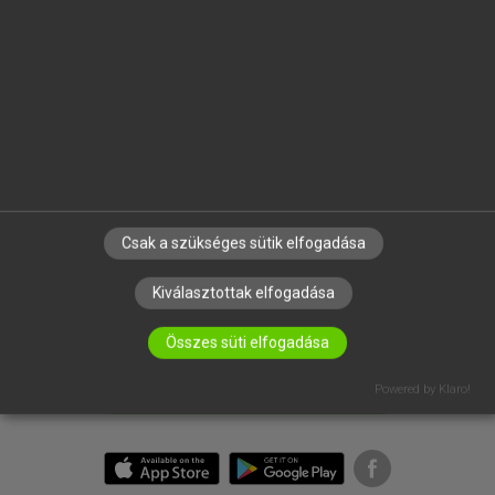
BEÉPÜLŐ SZÓTÁRMODUL
ONLINE NYELVVIZSGA
EGYÉNI FELHASZNÁLÓKNAK
TANULÓKNAK
OKTATÁSI INTÉZMÉNYEKNEK
VÁLLALATI MEGOLDÁSOK
Csak a szükséges sütik elfogadása
SÚGÓ
RÓLUNK
Kiválasztottak elfogadása
ELÉRHETŐSÉG
SÜTI BEÁLLÍTÁSOK
Összes süti elfogadása
Powered by Klaro!
IRATKOZZ FEL HÍRLEVELÜNKRE!