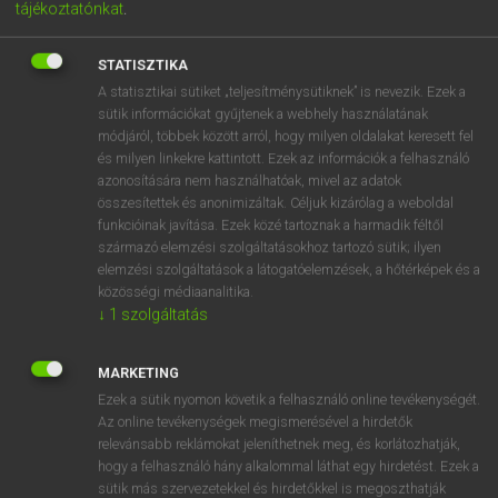
tájékoztatónkat
.
STATISZTIKA
A statisztikai sütiket „teljesítménysütiknek” is nevezik. Ezek a
sütik információkat gyűjtenek a webhely használatának
módjáról, többek között arról, hogy milyen oldalakat keresett fel
és milyen linkekre kattintott. Ezek az információk a felhasználó
azonosítására nem használhatóak, mivel az adatok
összesítettek és anonimizáltak. Céljuk kizárólag a weboldal
funkcióinak javítása. Ezek közé tartoznak a harmadik féltől
5890 Ft
payment
ELŐFIZETEK
származó elemzési szolgáltatásokhoz tartozó sütik; ilyen
elemzési szolgáltatások a látogatóelemzések, a hőtérképek és a
közösségi médiaanalitika.
↓
1
szolgáltatás
A CSOMAG TARTALMA
MARKETING
HOLLAND−MAGYAR SZÓTÁR
arrow_forward_ios
Ezek a sütik nyomon követik a felhasználó online tevékenységét.
Az online tevékenységek megismerésével a hirdetők
MAGYAR−HOLLAND SZÓTÁR
arrow_forward_ios
relevánsabb reklámokat jeleníthetnek meg, és korlátozhatják,
hogy a felhasználó hány alkalommal láthat egy hirdetést. Ezek a
sütik más szervezetekkel és hirdetőkkel is megoszthatják