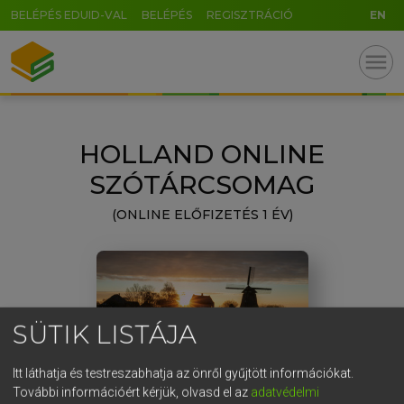
BELÉPÉS EDUID-VAL
BELÉPÉS
REGISZTRÁCIÓ
EN
GR
menu
5
6
7
8
9
ö
ü
ó
r
t
z
u
i
o
p
ő
ú
HOLLAND ONLINE
g
h
j
k
l
é
á
ű
Ω
SZÓTÁRCSOMAG
v
b
n
m
,
.
-
AltGr
(ONLINE ELŐFIZETÉS 1 ÉV)
SÜTIK LISTÁJA
Itt láthatja és testreszabhatja az önről gyűjtött információkat.
További információért kérjük, olvasd el az
adatvédelmi