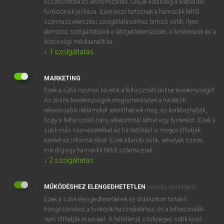
összesítettek és anonimizáltak. Céljuk kizárólag a weboldal
funkcióinak javítása. Ezek közé tartoznak a harmadik féltől
származó elemzési szolgáltatásokhoz tartozó sütik; ilyen
elemzési szolgáltatások a látogatóelemzések, a hőtérképek és a
közösségi médiaanalitika.
↓
1
szolgáltatás
SZÓTÁR LEÍRÁSA
MARKETING
A díjmentes olasz szótár 46790 címszót tartalmaz. A szótár
Ezek a sütik nyomon követik a felhasználó online tevékenységét.
célja, hogy a lehető leggyorsabb találatot adja részletes
Az online tevékenységek megismerésével a hirdetők
nyelvtani, lexikográfiai adatok nélkül.
relevánsabb reklámokat jeleníthetnek meg, és korlátozhatják,
hogy a felhasználó hány alkalommal láthat egy hirdetést. Ezek a
sütik más szervezetekkel és hirdetőkkel is megoszthatják
ezeket az információkat. Ezek állandó sütik, amelyek szinte
mindig egy harmadik féltől származnak.
↓
2
szolgáltatás
MŰKÖDÉSHEZ ELENGEDHETETLEN
(mindig szükséges)
Ezek a sütik elengedhetetlenek az oldalunkon történő
SZOTAR.NET APPLIKÁCIÓ
böngészéshez,a funkciók használatához, és a felhasználók
MICROSOFT OFFICE BŐVÍTMÉNY
nem tilthatják le azokat. A feltétlenül szükséges sütik közé