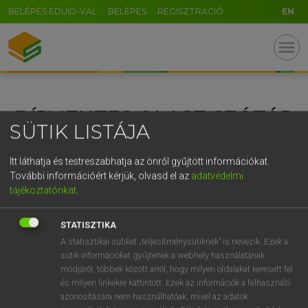
BELÉPÉS EDUID-VAL
BELÉPÉS
REGISZTRÁCIÓ
EN
GR
menu
5
6
7
8
9
ö
ü
ó
r
t
z
u
i
o
p
ő
ú
DÍJMENTES OLASZ SZÓTÁR
g
h
j
k
l
é
á
ű
Ω
SÜTIK LISTÁJA
v
b
n
m
,
.
-
AltGr
Itt láthatja és testreszabhatja az önről gyűjtött információkat.
További információért kérjük, olvasd el az
adatvédelmi
tájékoztatónkat
.
STATISZTIKA
A statisztikai sütiket „teljesítménysütiknek” is nevezik. Ezek a
sütik információkat gyűjtenek a webhely használatának
módjáról, többek között arról, hogy milyen oldalakat keresett fel
és milyen linkekre kattintott. Ezek az információk a felhasználó
azonosítására nem használhatóak, mivel az adatok