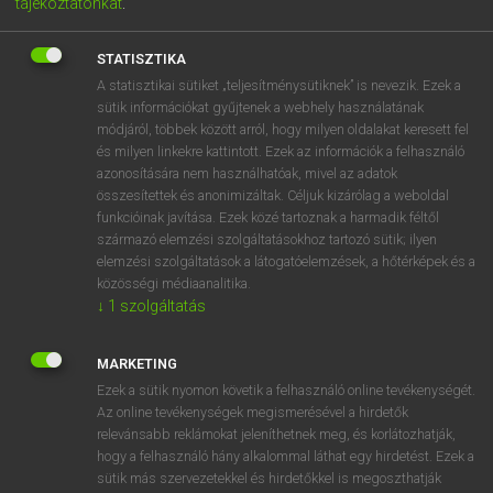
tájékoztatónkat
.
STATISZTIKA
A statisztikai sütiket „teljesítménysütiknek” is nevezik. Ezek a
sütik információkat gyűjtenek a webhely használatának
módjáról, többek között arról, hogy milyen oldalakat keresett fel
és milyen linkekre kattintott. Ezek az információk a felhasználó
azonosítására nem használhatóak, mivel az adatok
összesítettek és anonimizáltak. Céljuk kizárólag a weboldal
funkcióinak javítása. Ezek közé tartoznak a harmadik féltől
3490 Ft
payment
származó elemzési szolgáltatásokhoz tartozó sütik; ilyen
ELŐFIZETEK
elemzési szolgáltatások a látogatóelemzések, a hőtérképek és a
közösségi médiaanalitika.
↓
1
szolgáltatás
EURÓPAI UNIÓS TERMINOLÓGIAI
MARKETING
arrow_forward_ios
SZÓTÁR
Ezek a sütik nyomon követik a felhasználó online tevékenységét.
Az online tevékenységek megismerésével a hirdetők
relevánsabb reklámokat jeleníthetnek meg, és korlátozhatják,
hogy a felhasználó hány alkalommal láthat egy hirdetést. Ezek a
sütik más szervezetekkel és hirdetőkkel is megoszthatják