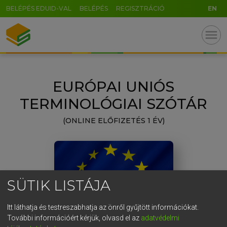
BELÉPÉS EDUID-VAL
BELÉPÉS
REGISZTRÁCIÓ
EN
U
GR
menu
5
6
7
8
9
ö
ü
ó
r
t
z
u
i
o
p
ő
ú
EURÓPAI UNIÓS
g
h
j
k
l
é
á
ű
Ω
TERMINOLÓGIAI SZÓTÁR
v
b
n
m
,
.
-
AltGr
(ONLINE ELŐFIZETÉS 1 ÉV)
SÜTIK LISTÁJA
Itt láthatja és testreszabhatja az önről gyűjtött információkat.
További információért kérjük, olvasd el az
adatvédelmi