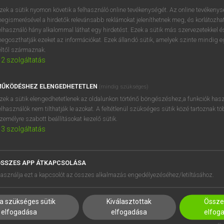
tatást ad írásmódjukról és kiejtésükről, számos szakmai és stílu
zek a sütik nyomon követik a felhasználó online tevékenységét. Az online tevékeny
környezet, ahol használhatók. Az átdolgozott kiadás Bakos Fer
egismerésével a hirdetők relevánsabb reklámokat jeleníthetnek meg, és korlátozhat
démiai Kiadó Szótárműhelyében.
elhasználó hány alkalommal láthat egy hirdetést. Ezek a sütik más szervezetekkel és
egoszthatják ezeket az információkat. Ezek állandó sütik, amelyek szinte mindig 
éltől származnak.
2
szolgáltatás
ŰKÖDÉSHEZ ELENGEDHETETLEN
(mindig szükséges)
zek a sütik elengedhetetlenek az oldalunkon történő böngészéshez,a funkciók hasz
elhasználók nem tilthatják le azokat. A feltétlenül szükséges sütik közé tartoznak t
zemélyre szabott beállításokat kezelő sütik.
3
szolgáltatás
SSZES APP ÁTKAPCSOLÁSA
HASZNÁLÓKNAK
SÚGÓ
asználja ezt a kapcsolót az összes alkalmazás engedélyezéséhez/letiltásához.
K
RÓLUNK
NTÉZMÉNYEKNEK
ELÉRHETŐSÉG
a szükséges sütik
Kiválasztottak
Összes
MEGOLDÁSOK
SÜTI BEÁLLÍTÁSOK
elfogadása
elfogadása
elfog