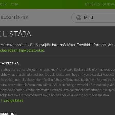
ÉGEK
GYIK
BELÉPÉS EDUID-V
language
Mind
ELŐZMÉNYEK
EN
HU
DE
CN
FR
ES
IT
NL
RU
 LISTÁJA
0
1
2
3
4
EGEN SZAVAK ÉS KIF
és testreszabhatja az önről gyűjtött információkat.
További információért k
q
w
e
adatvédelmi tájékoztatónkat
.
ZÓTÁRA
a
s
d
f
TATISZTIKA
í
y
x
c
 statisztikai sütiket „teljesítménysütiknek” is nevezik. Ezek a sütik információkat gy
ebhely használatának módjáról, többek között arról, hogy milyen oldalakat keresett 
TÁR LEÍRÁSA
inkekre kattintott. Ezek az információk a felhasználó azonosítására nem használható
datok összesítettek és anonimizáltak. Céljuk kizárólag a weboldal funkcióinak javít
artoznak a harmadik féltől származó elemzési szolgáltatásokhoz tartozó sütik; ilye
GEN SZAVAK ÉS KIFEJEZÉSEK SZÓTÁRA több mint 30 000 címszó
zolgáltatások a látogatóelemzések, a hőtérképek és a közösségi médiaanalitika.
ennapi használatban előforduló, jobbára még ma is idegennek é
1
szolgáltatás
onneveket és magyarázatukat többek között az informatika, a 
ermészettudományok területéről. Bemutatja a magyar nyelvbe bek
MARKETING