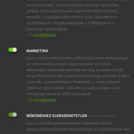
és anonimizáltak. Céljuk kizárólag a weboldal funkcióinak
javítása. Ezek közé tartoznak a harmadik féltől származó
elemzési szolgáltatásokhoz tartozó sütik; ilyen elemzési
szolgáltatások a látogatóelemzések, a hőtérképek és a
közösségi médiaanalitika.
↓
1
szolgáltatás
AMIT A SZOTAR.NET INTÉZMÉNYI
HASZNÁLATÁRÓL TUDNI ÉRDEMES
MARKETING
Ezek a sütik nyomon követik a felhasználó online tevékenységét.
Online szótárak 9 nyelven! Az Akadémiai Kiadó
Az online tevékenységek megismerésével a hirdetők
szotar.net online szótárszolgáltatása 2018 közepétől
relevánsabb reklámokat jeleníthetnek meg, és korlátozhatják,
már 9 nyelven …
hogy a felhasználó hány alkalommal láthat egy hirdetést. Ezek a
sütik más szervezetekkel és hirdetőkkel is megoszthatják
ezeket az információkat. Ezek állandó sütik, amelyek szinte
HELYESÍRÁS
NYELVTANULÁS
SZÓTÁR
2019. 03. 27.
mindig egy harmadik féltől származnak.
↓
2
szolgáltatás
MŰKÖDÉSHEZ ELENGEDHETETLEN
(mindig szükséges)
Ezek a sütik elengedhetetlenek az oldalunkon történő
böngészéshez,a funkciók használatához, és a felhasználók nem