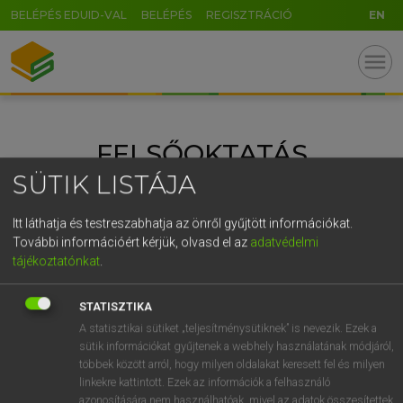
BELÉPÉS EDUID-VAL
BELÉPÉS
REGISZTRÁCIÓ
EN
U
GR
menu
5
6
7
8
9
ö
ü
ó
r
t
z
u
i
o
p
ő
ú
FELSŐOKTATÁS
g
h
j
k
l
é
á
ű
Ω
SÜTIK LISTÁJA
v
b
n
m
,
.
-
AltGr
ANGOL NYELV
FRANCIA NYELV
KATEGÓRIÁK:
Itt láthatja és testreszabhatja az önről gyűjtött információkat.
HELYESÍRÁS
MAGYAR NYELV
NÉMET NYELV
További információért kérjük, olvasd el az
adatvédelmi
NYELVTANULÁS
NYELVVIZSGA
SPANYOL NYELV
tájékoztatónkat
.
SZÓTÁR
STATISZTIKA
A statisztikai sütiket „teljesítménysütiknek” is nevezik. Ezek a
sütik információkat gyűjtenek a webhely használatának módjáról,
többek között arról, hogy milyen oldalakat keresett fel és milyen
linkekre kattintott. Ezek az információk a felhasználó
azonosítására nem használhatóak, mivel az adatok összesítettek