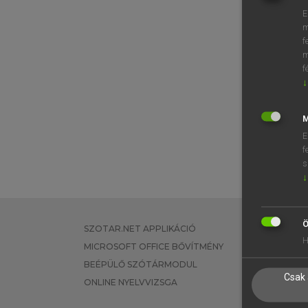
E
m
f
m
f
↓
M
E
f
s
↓
Ö
SZOTAR.NET APPLIKÁCIÓ
EGYÉNI FEL
H
MICROSOFT OFFICE BŐVÍTMÉNY
TANULÓKNA
BEÉPÜLŐ SZÓTÁRMODUL
OKTATÁSI I
Csak 
ONLINE NYELVVIZSGA
VÁLLALATI 