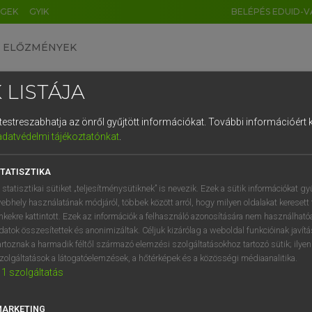
ÉGEK
GYIK
BELÉPÉS EDUID-V
ELŐZMÉNYEK
 LISTÁJA
és testreszabhatja az önről gyűjtött információkat.
További információért k
HU
DE
CN
FR
ES
IT
NL
RU
GR
adatvédelmi tájékoztatónkat
.
 A. PÉTER, VARGA GYÖRGY
1
2
3
4
5
6
7
8
9
yar−angol egyetemes nagyszótár
TATISZTIKA
q
w
e
r
t
z
u
i
 statisztikai sütiket „teljesítménysütiknek” is nevezik. Ezek a sütik információkat gy
ebhely használatának módjáról, többek között arról, hogy milyen oldalakat keresett 
a
s
d
f
g
h
j
k
l
é
inkekre kattintott. Ezek az információk a felhasználó azonosítására nem használható
datok összesítettek és anonimizáltak. Céljuk kizárólag a weboldal funkcióinak javít
í
y
x
c
v
b
n
m
,
.
artoznak a harmadik féltől származó elemzési szolgáltatásokhoz tartozó sütik; ilye
zolgáltatások a látogatóelemzések, a hőtérképek és a közösségi médiaanalitika.
VAN ELŐFIZETÉSED?
NINCS ELŐFIZETÉSED
1
szolgáltatás
előfizetésem a teljes szócikk
Nincs regisztrációm és előfiz
megtekintéséhez.
A szótár 2 órás, díjmente
MARKETING