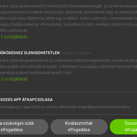
próbaverziójának elindítás
zek a sütik nyomon követik a felhasználó online tevékenységét. Az online tevékeny
BELÉPÉS
regisztrálok és
belépek
.
egismerésével a hirdetők relevánsabb reklámokat jeleníthetnek meg, és korlátozhat
elhasználó hány alkalommal láthat egy hirdetést. Ezek a sütik más szervezetekkel és
egoszthatják ezeket az információkat. Ezek állandó sütik, amelyek szinte mindig 
REGISZTRÁCIÓ
éltől származnak.
2
szolgáltatás
ŰKÖDÉSHEZ ELENGEDHETETLEN
(mindig szükséges)
zek a sütik elengedhetetlenek az oldalunkon történő böngészéshez,a funkciók hasz
elhasználók nem tilthatják le azokat. A feltétlenül szükséges sütik közé tartoznak t
zemélyre szabott beállításokat kezelő sütik.
3
szolgáltatás
SSZES APP ÁTKAPCSOLÁSA
HASZNÁLÓKNAK
SÚGÓ
asználja ezt a kapcsolót az összes alkalmazás engedélyezéséhez/letiltásához.
K
RÓLUNK
NTÉZMÉNYEKNEK
ELÉRHETŐSÉG
a szükséges sütik
Kiválasztottak
Összes
MEGOLDÁSOK
SÜTI BEÁLLÍTÁSOK
elfogadása
elfogadása
elfog