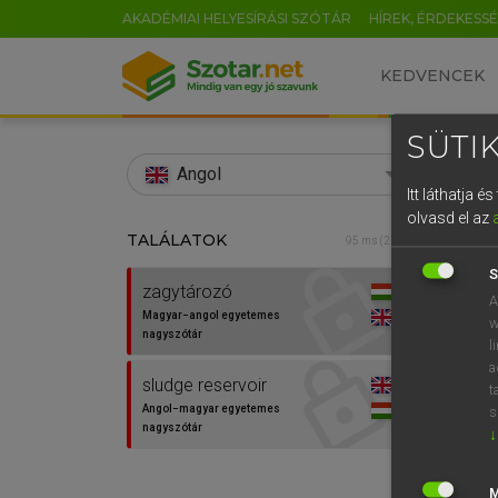
AKADÉMIAI HELYESÍRÁSI SZÓTÁR
HÍREK, ÉRDEKESS
KEDVENCEK
SÜTIK
search
Angol
Itt láthatja 
EN
olvasd el az
TALÁLATOK
LÁZÁR
95 ms (2 db)
0
Mag
S
zagytározó
A
Magyar−angol egyetemes
w
nagyszótár
l
a
sludge reservoir
t
Angol−magyar egyetemes
s
nagyszótár
↓
Van 