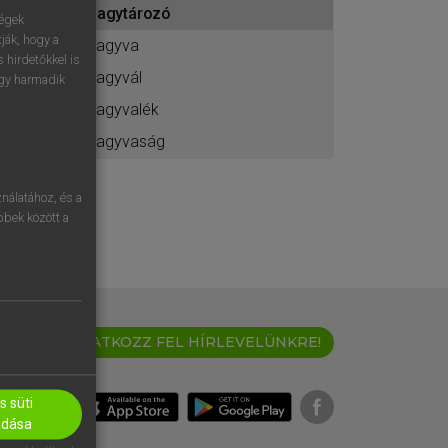
zagytározó
ához
ségek
ják, hogy a
zagyva
 hirdetőkkel is
zagyvál
egy harmadik
zagyvalék
zagyvaság
nálatához, és a
öbbek között a
IRATKOZZ FEL HÍRLEVELÜNKRE!
 süti
adása