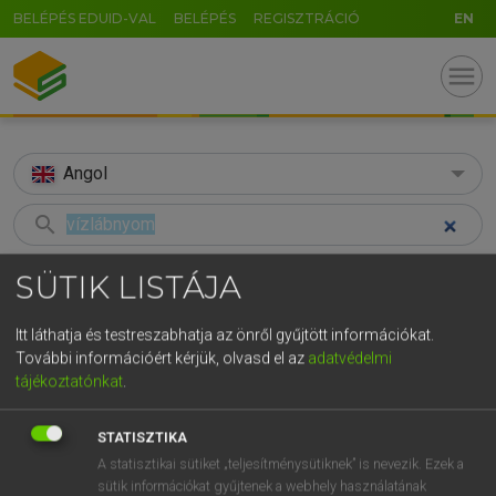
BELÉPÉS EDUID-VAL
BELÉPÉS
REGISZTRÁCIÓ
EN
menu
Angol
search
GR
KERESÉS
SÜTIK LISTÁJA
5
6
7
8
9
ö
ü
ó
TALÁLATOK
81 ms (2 db)
Itt láthatja és testreszabhatja az önről gyűjtött információkat.
r
t
z
u
i
o
p
ő
ú
További információért kérjük, olvasd el az
adatvédelmi
vízlábnyom
water footprint
tájékoztatónkat
.
g
h
j
k
l
é
á
ű
Ω
Magyar−angol egyetemes nagyszótár
Angol−magyar egyetemes nagysz
v
b
n
m
,
.
-
AltGr
STATISZTIKA
A statisztikai sütiket „teljesítménysütiknek” is nevezik. Ezek a
LÁZÁR A. PÉTER, VARGA GYÖRGY
sütik információkat gyűjtenek a webhely használatának