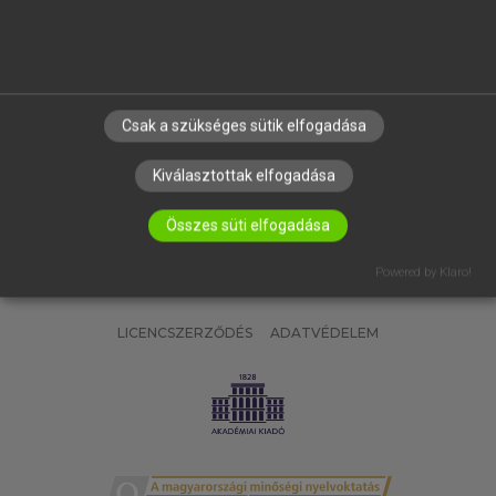
SÚGÓ
RÓLUNK
ELÉRHETŐSÉG
SÜTI BEÁLLÍTÁSOK
Csak a szükséges sütik elfogadása
IRATKOZZ FEL HÍRLEVELÜNKRE!
Kiválasztottak elfogadása
Összes süti elfogadása
Powered by Klaro!
LICENCSZERZŐDÉS
ADATVÉDELEM