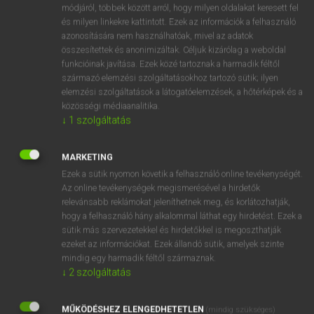
Magyar−angol egyetemes nagyszótár
arrow_forward_ios
módjáról, többek között arról, hogy milyen oldalakat keresett fel
és milyen linkekre kattintott. Ezek az információk a felhasználó
azonosítására nem használhatóak, mivel az adatok
összesítettek és anonimizáltak. Céljuk kizárólag a weboldal
funkcióinak javítása. Ezek közé tartoznak a harmadik féltől
származó elemzési szolgáltatásokhoz tartozó sütik; ilyen
elemzési szolgáltatások a látogatóelemzések, a hőtérképek és a
VAN ELŐFIZETÉSED?
közösségi médiaanalitika.
↓
1
szolgáltatás
Van előfizetésem a teljes szócikk megtekintéséhez.
BELÉPÉS
MARKETING
Ezek a sütik nyomon követik a felhasználó online tevékenységét.
Az online tevékenységek megismerésével a hirdetők
relevánsabb reklámokat jeleníthetnek meg, és korlátozhatják,
hogy a felhasználó hány alkalommal láthat egy hirdetést. Ezek a
sütik más szervezetekkel és hirdetőkkel is megoszthatják
ezeket az információkat. Ezek állandó sütik, amelyek szinte
NINCS ELŐFIZETÉSED?
mindig egy harmadik féltől származnak.
↓
2
szolgáltatás
Nincs regisztrációm és előfizetésem. A szótár 2 órás,
díjmentes próbaverziójának elindításához regisztrálok és
MŰKÖDÉSHEZ ELENGEDHETETLEN
belépek
.
(mindig szükséges)