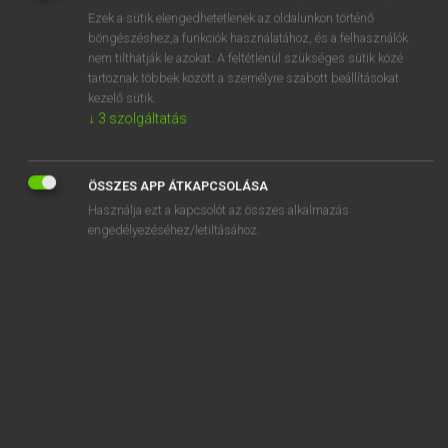
Ezek a sütik elengedhetetlenek az oldalunkon történő
REGISZTRÁCIÓ
böngészéshez,a funkciók használatához, és a felhasználók
nem tilthatják le azokat. A feltétlenül szükséges sütik közé
tartoznak többek között a személyre szabott beállításokat
kezelő sütik.
↓
3
szolgáltatás
Lázár A. Péter, Varga György
ÖSSZES APP ÁTKAPCSOLÁSA
MAGYAR−ANGOL EGYETEMES NAGYSZÓTÁR
Használja ezt a kapcsolót az összes alkalmazás
Kapcsolódó anyagok
engedélyezéséhez/letiltásához.
vízkőtlenedés
vízkőtlenedik
vízköves
vízkúra
vízlábnyom
vízlágyító