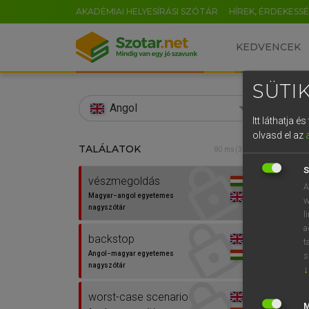
AKADÉMIAI HELYESÍRÁSI SZÓTÁR
HÍREK, ÉRDEKESS
KEDVENCEK
SÜTIK
search
Angol
Itt láthatja 
EN
olvasd el az
TALÁLATOK
LÁZÁR
80 ms (3 db)
0
Mag
S
vészmegoldás
A
Magyar−angol egyetemes
w
nagyszótár
l
a
backstop
t
Angol−magyar egyetemes
s
nagyszótár
↓
Van 
worst-case scenario