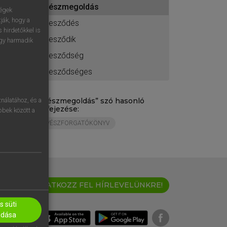
vészmegoldás
ához
ségek
ják, hogy a
vesződés
 hirdetőkkel is
vesződik
egy harmadik
vesződség
vesződséges
„
vészmegoldás
” szó hasonló
nálatához, és a
kifejezése:
öbbek között a
VÉSZFORGATÓKÖNYV
IRATKOZZ FEL HÍRLEVELÜNKRE!
 süti
adása