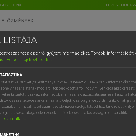
ÉGEK
GYIK
BELÉPÉS EDUID-V
ELŐZMÉNYEK
 LISTÁJA
és testreszabhatja az önről gyűjtött információkat.
További információért k
HU
DE
CN
FR
ES
IT
NL
RU
GR
adatvédelmi tájékoztatónkat
.
 A. PÉTER, VARGA GYÖRGY
1
2
3
4
5
6
7
8
9
yar−angol egyetemes nagyszótár
TATISZTIKA
q
w
e
r
t
z
u
i
 statisztikai sütiket „teljesítménysütiknek” is nevezik. Ezek a sütik információkat gy
ebhely használatának módjáról, többek között arról, hogy milyen oldalakat keresett 
a
s
d
f
g
h
j
k
l
é
inkekre kattintott. Ezek az információk a felhasználó azonosítására nem használható
datok összesítettek és anonimizáltak. Céljuk kizárólag a weboldal funkcióinak javít
í
y
x
c
v
b
n
m
,
.
artoznak a harmadik féltől származó elemzési szolgáltatásokhoz tartozó sütik; ilye
zolgáltatások a látogatóelemzések, a hőtérképek és a közösségi médiaanalitika.
VAN ELŐFIZETÉSED?
NINCS ELŐFIZETÉSED
1
szolgáltatás
előfizetésem a teljes szócikk
Nincs regisztrációm és előfiz
megtekintéséhez.
A szótár 2 órás, díjmente
MARKETING