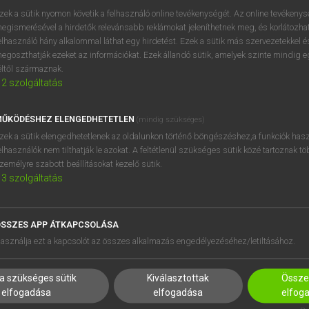
próbaverziójának elindítás
zek a sütik nyomon követik a felhasználó online tevékenységét. Az online tevékeny
BELÉPÉS
regisztrálok és
belépek
.
egismerésével a hirdetők relevánsabb reklámokat jeleníthetnek meg, és korlátozhat
elhasználó hány alkalommal láthat egy hirdetést. Ezek a sütik más szervezetekkel és
egoszthatják ezeket az információkat. Ezek állandó sütik, amelyek szinte mindig 
REGISZTRÁCIÓ
éltől származnak.
2
szolgáltatás
ŰKÖDÉSHEZ ELENGEDHETETLEN
(mindig szükséges)
zek a sütik elengedhetetlenek az oldalunkon történő böngészéshez,a funkciók hasz
elhasználók nem tilthatják le azokat. A feltétlenül szükséges sütik közé tartoznak t
zemélyre szabott beállításokat kezelő sütik.
3
szolgáltatás
SSZES APP ÁTKAPCSOLÁSA
asználja ezt a kapcsolót az összes alkalmazás engedélyezéséhez/letiltásához.
HASZNÁLÓKNAK
SÚGÓ
K
RÓLUNK
a szükséges sütik
Kiválasztottak
Összes
NTÉZMÉNYEKNEK
ELÉRHETŐSÉG
elfogadása
elfogadása
elfog
MEGOLDÁSOK
SÜTI BEÁLLÍTÁSOK