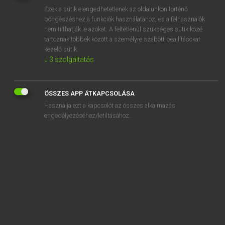
Ezek a sütik elengedhetetlenek az oldalunkon történő
REGISZTRÁCIÓ
böngészéshez,a funkciók használatához, és a felhasználók
nem tilthatják le azokat. A feltétlenül szükséges sütik közé
tartoznak többek között a személyre szabott beállításokat
kezelő sütik.
↓
3
szolgáltatás
Lázár A. Péter, Varga György
ÖSSZES APP ÁTKAPCSOLÁSA
MAGYAR−ANGOL EGYETEMES NAGYSZÓTÁR
Használja ezt a kapcsolót az összes alkalmazás
Kapcsolódó anyagok
engedélyezéséhez/letiltásához.
vébé
vécé
vécécsésze
vécédeszka
vécédeszka-takaró
vécéfedél