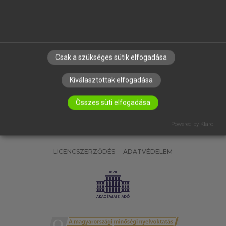
SÚGÓ
RÓLUNK
ELÉRHETŐSÉG
SÜTI BEÁLLÍTÁSOK
Csak a szükséges sütik elfogadása
IRATKOZZ FEL HÍRLEVELÜNKRE!
Kiválasztottak elfogadása
Összes süti elfogadása
Powered by Klaro!
LICENCSZERZŐDÉS
ADATVÉDELEM