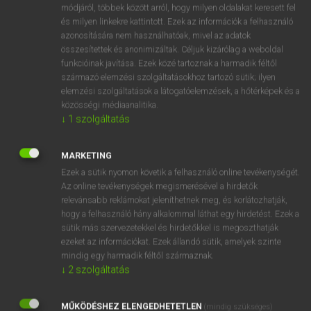
Magyar−angol egyetemes nagyszótár
arrow_forward_ios
módjáról, többek között arról, hogy milyen oldalakat keresett fel
és milyen linkekre kattintott. Ezek az információk a felhasználó
azonosítására nem használhatóak, mivel az adatok
összesítettek és anonimizáltak. Céljuk kizárólag a weboldal
funkcióinak javítása. Ezek közé tartoznak a harmadik féltől
származó elemzési szolgáltatásokhoz tartozó sütik; ilyen
elemzési szolgáltatások a látogatóelemzések, a hőtérképek és a
VAN ELŐFIZETÉSED?
közösségi médiaanalitika.
↓
1
szolgáltatás
Van előfizetésem a teljes szócikk megtekintéséhez.
BELÉPÉS
MARKETING
Ezek a sütik nyomon követik a felhasználó online tevékenységét.
Az online tevékenységek megismerésével a hirdetők
relevánsabb reklámokat jeleníthetnek meg, és korlátozhatják,
hogy a felhasználó hány alkalommal láthat egy hirdetést. Ezek a
sütik más szervezetekkel és hirdetőkkel is megoszthatják
ezeket az információkat. Ezek állandó sütik, amelyek szinte
NINCS ELŐFIZETÉSED?
mindig egy harmadik féltől származnak.
↓
2
szolgáltatás
Nincs regisztrációm és előfizetésem. A szótár 2 órás,
díjmentes próbaverziójának elindításához regisztrálok és
MŰKÖDÉSHEZ ELENGEDHETETLEN
belépek
.
(mindig szükséges)