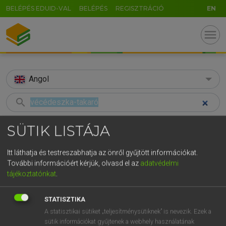
BELÉPÉS EDUID-VAL
BELÉPÉS
REGISZTRÁCIÓ
EN
menu
Angol
search
GR
KERESÉS
SÜTIK LISTÁJA
5
6
7
8
9
ö
ü
ó
TALÁLATOK
69 ms (2 db)
Itt láthatja és testreszabhatja az önről gyűjtött információkat.
r
t
z
u
i
o
p
ő
ú
További információért kérjük, olvasd el az
adatvédelmi
vécédeszka-takaró
toilet seat cover
tájékoztatónkat
.
g
h
j
k
l
é
á
ű
Ω
Magyar−angol egyetemes nagyszótár
Angol−magyar egyetemes nagysz
v
b
n
m
,
.
-
AltGr
STATISZTIKA
A statisztikai sütiket „teljesítménysütiknek” is nevezik. Ezek a
LÁZÁR A. PÉTER, VARGA GYÖRGY
sütik információkat gyűjtenek a webhely használatának