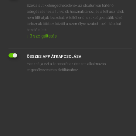
Ezek a sütik elengedhetetlenek az oldalunkon történő
REGISZTRÁCIÓ
böngészéshez,a funkciók használatához, és a felhasználók
nem tilthatják le azokat. A feltétlenül szükséges sütik közé
tartoznak többek között a személyre szabott beállításokat
kezelő sütik.
↓
3
szolgáltatás
Lázár A. Péter, Varga György
ÖSSZES APP ÁTKAPCSOLÁSA
MAGYAR−ANGOL EGYETEMES NAGYSZÓTÁR
Használja ezt a kapcsolót az összes alkalmazás
Kapcsolódó anyagok
engedélyezéséhez/letiltásához.
válságmenedzselés
válságmenedzser
válságos
válságövezet
válságrendezés
válságüzemmód