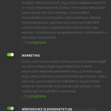
Magyar−angol egyetemes nagyszótár
arrow_forward_ios
módjáról, többek között arról, hogy milyen oldalakat keresett fel
és milyen linkekre kattintott. Ezek az információk a felhasználó
azonosítására nem használhatóak, mivel az adatok
összesítettek és anonimizáltak. Céljuk kizárólag a weboldal
funkcióinak javítása. Ezek közé tartoznak a harmadik féltől
származó elemzési szolgáltatásokhoz tartozó sütik; ilyen
elemzési szolgáltatások a látogatóelemzések, a hőtérképek és a
VAN ELŐFIZETÉSED?
közösségi médiaanalitika.
↓
1
szolgáltatás
Van előfizetésem a teljes szócikk megtekintéséhez.
BELÉPÉS
MARKETING
Ezek a sütik nyomon követik a felhasználó online tevékenységét.
Az online tevékenységek megismerésével a hirdetők
relevánsabb reklámokat jeleníthetnek meg, és korlátozhatják,
hogy a felhasználó hány alkalommal láthat egy hirdetést. Ezek a
sütik más szervezetekkel és hirdetőkkel is megoszthatják
ezeket az információkat. Ezek állandó sütik, amelyek szinte
NINCS ELŐFIZETÉSED?
mindig egy harmadik féltől származnak.
↓
2
szolgáltatás
Nincs regisztrációm és előfizetésem. A szótár 2 órás,
díjmentes próbaverziójának elindításához regisztrálok és
MŰKÖDÉSHEZ ELENGEDHETETLEN
belépek
.
(mindig szükséges)