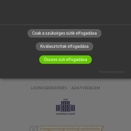
SÚGÓ
RÓLUNK
ELÉRHETŐSÉG
SÜTI BEÁLLÍTÁSOK
Csak a szükséges sütik elfogadása
IRATKOZZ FEL HÍRLEVELÜNKRE!
Kiválasztottak elfogadása
Összes süti elfogadása
Powered by Klaro!
LICENCSZERZŐDÉS
ADATVÉDELEM