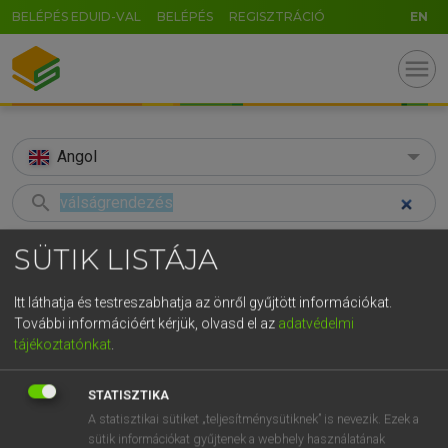
BELÉPÉS EDUID-VAL
BELÉPÉS
REGISZTRÁCIÓ
EN
menu
Angol
search
GR
KERESÉS
SÜTIK LISTÁJA
5
6
7
8
9
ö
ü
ó
TALÁLATOK
70 ms (2 db)
Itt láthatja és testreszabhatja az önről gyűjtött információkat.
r
t
z
u
i
o
p
ő
ú
További információért kérjük, olvasd el az
adatvédelmi
válságrendezés
crisis management
tájékoztatónkat
.
g
h
j
k
l
é
á
ű
Ω
Magyar−angol egyetemes nagyszótár
Angol−magyar egyetemes nagysz
v
b
n
m
,
.
-
AltGr
STATISZTIKA
A statisztikai sütiket „teljesítménysütiknek” is nevezik. Ezek a
LÁZÁR A. PÉTER, VARGA GYÖRGY
sütik információkat gyűjtenek a webhely használatának