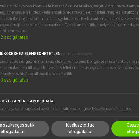
zek a sütik nyomon követik a felhasználó online tevékenységét. Az online tevékeny
egismerésével a hirdetők relevánsabb reklámokat jeleníthetnek meg, és korlátozhat
elhasználó hány alkalommal láthat egy hirdetést. Ezek a sütik más szervezetekkel és
egoszthatják ezeket az információkat. Ezek állandó sütik, amelyek szinte mindig 
éltől származnak.
2
szolgáltatás
ŰKÖDÉSHEZ ELENGEDHETETLEN
(mindig szükséges)
zek a sütik elengedhetetlenek az oldalunkon történő böngészéshez,a funkciók hasz
elhasználók nem tilthatják le azokat. A feltétlenül szükséges sütik közé tartoznak t
zemélyre szabott beállításokat kezelő sütik.
3
szolgáltatás
SSZES APP ÁTKAPCSOLÁSA
HASZNÁLÓKNAK
SÚGÓ
asználja ezt a kapcsolót az összes alkalmazás engedélyezéséhez/letiltásához.
K
RÓLUNK
NTÉZMÉNYEKNEK
ELÉRHETŐSÉG
a szükséges sütik
Kiválasztottak
Összes
MEGOLDÁSOK
SÜTI BEÁLLÍTÁSOK
elfogadása
elfogadása
elfog