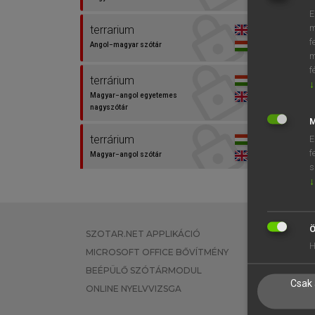
E
m
terrarium
f
Angol−magyar szótár
m
f
terrárium
↓
Magyar−angol egyetemes
nagyszótár
M
terrárium
E
f
Magyar−angol szótár
s
↓
terrarisztika
Magyar−angol egyetemes
nagyszótár
Ö
SZOTAR.NET APPLIKÁCIÓ
EGYÉNI FEL
H
vivarium
MICROSOFT OFFICE BŐVÍTMÉNY
TANULÓKNA
Angol−magyar egyetemes
BEÉPÜLŐ SZÓTÁRMODUL
OKTATÁSI I
nagyszótár
Csak 
ONLINE NYELVVIZSGA
VÁLLALATI 
vivárium