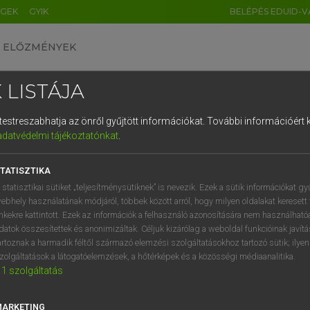
ÉGEK
GYIK
BELÉPÉS EDUID-V
ELŐZMÉNYEK
 LISTÁJA
és testreszabhatja az önről gyűjtött információkat.
További információért k
HU
DE
CN
FR
ES
IT
NL
RU
GR
adatvédelmi tájékoztatónkat
.
entes angol szótár
1
2
3
4
5
6
7
8
9
TATISZTIKA
fn
ium
terrárium
q
w
e
r
t
z
u
i
 statisztikai sütiket „teljesítménysütiknek” is nevezik. Ezek a sütik információkat gy
ebhely használatának módjáról, többek között arról, hogy milyen oldalakat keresett 
a
s
d
f
g
h
j
k
l
é
inkekre kattintott. Ezek az információk a felhasználó azonosítására nem használható
datok összesítettek és anonimizáltak. Céljuk kizárólag a weboldal funkcióinak javít
arium
keresése szótárainkban
í
y
x
c
v
b
n
m
,
.
artoznak a harmadik féltől származó elemzési szolgáltatásokhoz tartozó sütik; ilye
zolgáltatások a látogatóelemzések, a hőtérképek és a közösségi médiaanalitika.
1
szolgáltatás
MARKETING