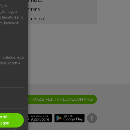
terrazzo
ségek
terrene
ják, hogy a
 hirdetőkkel is
terrestrial
egy harmadik
nálatához, és a
öbbek között a
IRATKOZZ FEL HÍRLEVELÜNKRE!
 süti
adása