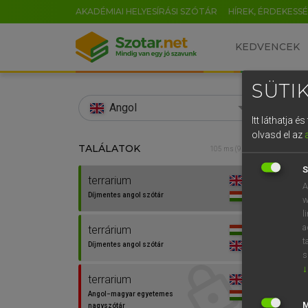
AKADÉMIAI HELYESÍRÁSI SZÓTÁR
HÍREK, ÉRDEKESS
KEDVENCEK
SÜTIK
search
Angol
Itt láthatja 
EN
olvasd el az
TALÁLATOK
Díjm
105 ms (9 db)
0
S
terrarium
terrar
A
Díjmentes angol szótár
w
l
a
terrárium
⚲ terr
t
Díjmentes angol szótár
s
↓
terrarium
Angol−magyar egyetemes
nagyszótár