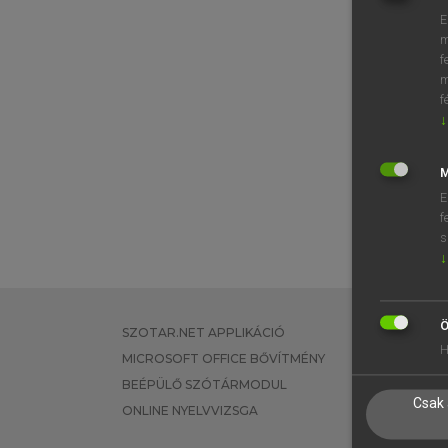
E
m
f
m
f
↓
M
E
f
s
↓
Ö
SZOTAR.NET APPLIKÁCIÓ
EGYÉNI FEL
H
MICROSOFT OFFICE BŐVÍTMÉNY
TANULÓKNA
BEÉPÜLŐ SZÓTÁRMODUL
OKTATÁSI I
Csak 
ONLINE NYELVVIZSGA
VÁLLALATI 