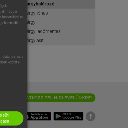
tárgyhatározó
ához
ségek
ják, hogy a
tárgyhónap
 hirdetőkkel is
tárgyi
egy harmadik
tárgyi adómentes
tárgyiasít
nálatához, és a
öbbek között a
IRATKOZZ FEL HÍRLEVELÜNKRE!
 süti
adása