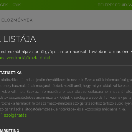
ÉGEK
GYIK
BELÉPÉS EDUID-V
ELŐZMÉNYEK
 LISTÁJA
és testreszabhatja az önről gyűjtött információkat.
További információért k
HU
DE
CN
FR
ES
IT
NL
RU
GR
adatvédelmi tájékoztatónkat
.
 A. PÉTER, VARGA GYÖRGY
1
2
3
4
5
6
7
8
9
yar−angol egyetemes nagyszótár
TATISZTIKA
q
w
e
r
t
z
u
i
 statisztikai sütiket „teljesítménysütiknek” is nevezik. Ezek a sütik információkat gy
ebhely használatának módjáról, többek között arról, hogy milyen oldalakat keresett 
a
s
d
f
g
h
j
k
l
é
inkekre kattintott. Ezek az információk a felhasználó azonosítására nem használható
datok összesítettek és anonimizáltak. Céljuk kizárólag a weboldal funkcióinak javít
í
y
x
c
v
b
n
m
,
.
artoznak a harmadik féltől származó elemzési szolgáltatásokhoz tartozó sütik; ilye
zolgáltatások a látogatóelemzések, a hőtérképek és a közösségi médiaanalitika.
VAN ELŐFIZETÉSED?
NINCS ELŐFIZETÉSED
1
szolgáltatás
előfizetésem a teljes szócikk
Nincs regisztrációm és előfiz
megtekintéséhez.
A szótár 2 órás, díjmente
MARKETING