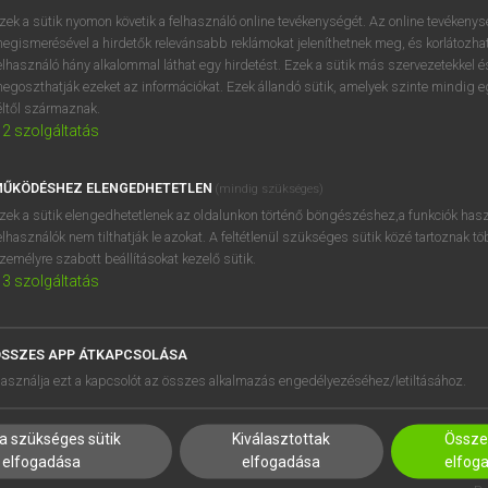
próbaverziójának elindítás
zek a sütik nyomon követik a felhasználó online tevékenységét. Az online tevékeny
BELÉPÉS
regisztrálok és
belépek
.
egismerésével a hirdetők relevánsabb reklámokat jeleníthetnek meg, és korlátozhat
elhasználó hány alkalommal láthat egy hirdetést. Ezek a sütik más szervezetekkel és
egoszthatják ezeket az információkat. Ezek állandó sütik, amelyek szinte mindig 
REGISZTRÁCIÓ
éltől származnak.
2
szolgáltatás
ŰKÖDÉSHEZ ELENGEDHETETLEN
(mindig szükséges)
zek a sütik elengedhetetlenek az oldalunkon történő böngészéshez,a funkciók hasz
elhasználók nem tilthatják le azokat. A feltétlenül szükséges sütik közé tartoznak t
zemélyre szabott beállításokat kezelő sütik.
3
szolgáltatás
SSZES APP ÁTKAPCSOLÁSA
HASZNÁLÓKNAK
SÚGÓ
asználja ezt a kapcsolót az összes alkalmazás engedélyezéséhez/letiltásához.
K
RÓLUNK
NTÉZMÉNYEKNEK
ELÉRHETŐSÉG
a szükséges sütik
Kiválasztottak
Összes
MEGOLDÁSOK
SÜTI BEÁLLÍTÁSOK
elfogadása
elfogadása
elfog