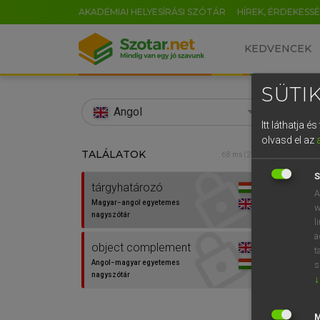
AKADÉMIAI HELYESÍRÁSI SZÓTÁR
HÍREK, ÉRDEKESS
KEDVENCEK
SÜTIK
search
Angol
Itt láthatja 
EN
olvasd el az
TALÁLATOK
LÁZÁR
68 ms (2 db)
0
Mag
S
tárgyhatározó
A
Magyar−angol egyetemes
w
nagyszótár
l
a
object complement
t
Angol−magyar egyetemes
s
nagyszótár
↓
Van 