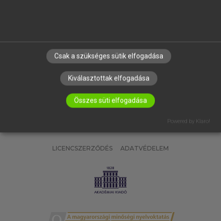
SÚGÓ
RÓLUNK
ELÉRHETŐSÉG
SÜTI BEÁLLÍTÁSOK
Csak a szükséges sütik elfogadása
IRATKOZZ FEL HÍRLEVELÜNKRE!
Kiválasztottak elfogadása
Összes süti elfogadása
Powered by Klaro!
LICENCSZERZŐDÉS
ADATVÉDELEM