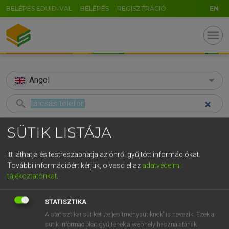
BELÉPÉS EDUID-VAL
BELÉPÉS
REGISZTRÁCIÓ
EN
menu
Angol
search
GR
KERESÉS
SÜTIK LISTÁJA
5
6
7
8
9
ö
ü
ó
TALÁLATOK
44 ms (2 db)
Itt láthatja és testreszabhatja az önről gyűjtött információkat.
r
t
z
u
i
o
p
ő
ú
További információért kérjük, olvasd el az
adatvédelmi
tárcsás telefon
rotary
tájékoztatónkat
.
g
h
j
k
l
é
á
ű
Ω
Magyar−angol egyetemes nagyszótár
Angol−magyar egyetemes nagysz
v
b
n
m
,
.
-
AltGr
STATISZTIKA
A statisztikai sütiket „teljesítménysütiknek” is nevezik. Ezek a
LÁZÁR A. PÉTER, VARGA GYÖRGY
sütik információkat gyűjtenek a webhely használatának