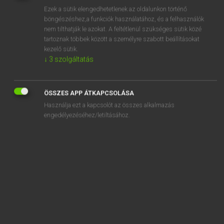
Ezek a sütik elengedhetetlenek az oldalunkon történő
REGISZTRÁCIÓ
böngészéshez,a funkciók használatához, és a felhasználók
nem tilthatják le azokat. A feltétlenül szükséges sütik közé
tartoznak többek között a személyre szabott beállításokat
kezelő sütik.
↓
3
szolgáltatás
Lázár A. Péter, Varga György
ÖSSZES APP ÁTKAPCSOLÁSA
MAGYAR−ANGOL EGYETEMES NAGYSZÓTÁR
Használja ezt a kapcsolót az összes alkalmazás
Kapcsolódó anyagok
engedélyezéséhez/letiltásához.
tárcsafék
tárcsafékbetét
tárcsahang
tárcsás borona
tárcsás telefon
tárcsáz