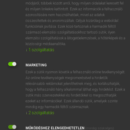
Magyar−angol egyetemes nagyszótár
arrow_forward_ios
módjáról, többek között arról, hogy milyen oldalakat keresett fel
és milyen linkekre kattintott. Ezek az információk a felhasználó
azonosítására nem használhatóak, mivel az adatok
összesítettek és anonimizáltak. Céljuk kizárólag a weboldal
funkcióinak javítása. Ezek közé tartoznak a harmadik féltől
származó elemzési szolgáltatásokhoz tartozó sütik; ilyen
elemzési szolgáltatások a látogatóelemzések, a hőtérképek és a
VAN ELŐFIZETÉSED?
közösségi médiaanalitika.
↓
1
szolgáltatás
Van előfizetésem a teljes szócikk megtekintéséhez.
BELÉPÉS
MARKETING
Ezek a sütik nyomon követik a felhasználó online tevékenységét.
Az online tevékenységek megismerésével a hirdetők
relevánsabb reklámokat jeleníthetnek meg, és korlátozhatják,
hogy a felhasználó hány alkalommal láthat egy hirdetést. Ezek a
sütik más szervezetekkel és hirdetőkkel is megoszthatják
ezeket az információkat. Ezek állandó sütik, amelyek szinte
NINCS ELŐFIZETÉSED?
mindig egy harmadik féltől származnak.
↓
2
szolgáltatás
Nincs regisztrációm és előfizetésem. A szótár 2 órás,
díjmentes próbaverziójának elindításához regisztrálok és
MŰKÖDÉSHEZ ELENGEDHETETLEN
belépek
.
(mindig szükséges)