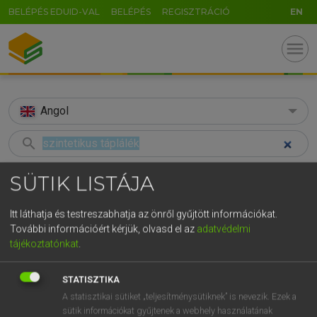
BELÉPÉS EDUID-VAL
BELÉPÉS
REGISZTRÁCIÓ
EN
menu
Angol
search
GR
KERESÉS
SÜTIK LISTÁJA
5
6
7
8
9
ö
ü
ó
TALÁLATOK
43 ms (2 db)
Itt láthatja és testreszabhatja az önről gyűjtött információkat.
r
t
z
u
i
o
p
ő
ú
További információért kérjük, olvasd el az
adatvédelmi
szintetikus táplálék
analogue
tájékoztatónkat
.
g
h
j
k
l
é
á
ű
Ω
Magyar−angol egyetemes nagyszótár
Angol−magyar egyetemes nagysz
v
b
n
m
,
.
-
AltGr
STATISZTIKA
A statisztikai sütiket „teljesítménysütiknek” is nevezik. Ezek a
LÁZÁR A. PÉTER, VARGA GYÖRGY
sütik információkat gyűjtenek a webhely használatának