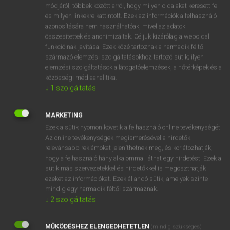
Magyar−angol egyetemes nagyszótár
arrow_forward_ios
módjáról, többek között arról, hogy milyen oldalakat keresett fel
és milyen linkekre kattintott. Ezek az információk a felhasználó
azonosítására nem használhatóak, mivel az adatok
összesítettek és anonimizáltak. Céljuk kizárólag a weboldal
funkcióinak javítása. Ezek közé tartoznak a harmadik féltől
származó elemzési szolgáltatásokhoz tartozó sütik; ilyen
elemzési szolgáltatások a látogatóelemzések, a hőtérképek és a
VAN ELŐFIZETÉSED?
közösségi médiaanalitika.
↓
1
szolgáltatás
Van előfizetésem a teljes szócikk megtekintéséhez.
BELÉPÉS
MARKETING
Ezek a sütik nyomon követik a felhasználó online tevékenységét.
Az online tevékenységek megismerésével a hirdetők
relevánsabb reklámokat jeleníthetnek meg, és korlátozhatják,
hogy a felhasználó hány alkalommal láthat egy hirdetést. Ezek a
sütik más szervezetekkel és hirdetőkkel is megoszthatják
ezeket az információkat. Ezek állandó sütik, amelyek szinte
NINCS ELŐFIZETÉSED?
mindig egy harmadik féltől származnak.
↓
2
szolgáltatás
Nincs regisztrációm és előfizetésem. A szótár 2 órás,
díjmentes próbaverziójának elindításához regisztrálok és
MŰKÖDÉSHEZ ELENGEDHETETLEN
belépek
.
(mindig szükséges)