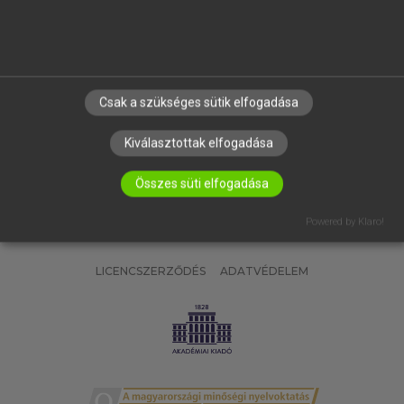
SÚGÓ
RÓLUNK
ELÉRHETŐSÉG
SÜTI BEÁLLÍTÁSOK
Csak a szükséges sütik elfogadása
IRATKOZZ FEL HÍRLEVELÜNKRE!
Kiválasztottak elfogadása
Összes süti elfogadása
Powered by Klaro!
LICENCSZERZŐDÉS
ADATVÉDELEM