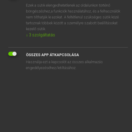
Ezek a sütik elengedhetetlenek az oldalunkon történő
REGISZTRÁCIÓ
böngészéshez,a funkciók használatához, és a felhasználók
nem tilthatják le azokat. A feltétlenül szükséges sütik közé
tartoznak többek között a személyre szabott beállításokat
kezelő sütik.
↓
3
szolgáltatás
Lázár A. Péter, Varga György
ÖSSZES APP ÁTKAPCSOLÁSA
MAGYAR−ANGOL EGYETEMES NAGYSZÓTÁR
Használja ezt a kapcsolót az összes alkalmazás
Kapcsolódó anyagok
engedélyezéséhez/letiltásához.
-szintes
szintetikus
szintetikusan
szintetikus olaj
szintetikus táplálék
szintetikus üzemanyag