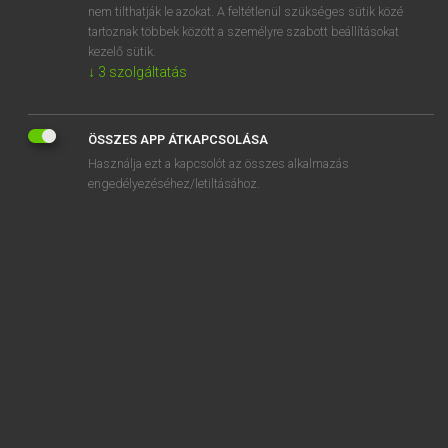
nem tilthatják le azokat. A feltétlenül szükséges sütik közé
star
tartoznak többek között a személyre szabott beállításokat
starboard
kezelő sütik.
↓
3
szolgáltatás
ÖSSZES APP ÁTKAPCSOLÁSA
SZOTAR.NET APPLIKÁCIÓ
Használja ezt a kapcsolót az összes alkalmazás
engedélyezéséhez/letiltásához.
MICROSOFT OFFICE BŐVÍTMÉNY
BEÉPÜLŐ SZÓTÁRMODUL
ONLINE NYELVVIZSGA
EGYÉNI FELHASZNÁLÓKNAK
TANULÓKNAK
OKTATÁSI INTÉZMÉNYEKNEK
VÁLLALATI MEGOLDÁSOK
SÚGÓ