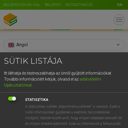
BELÉPÉS EDUID-VAL
BELÉPÉS
REGISZTRÁCIÓ
EN
menu
Angol
search
SÜTIK LISTÁJA
GR
KERESÉS
Itt láthatja és testreszabhatja az önről gyűjtött információkat.
5
6
7
8
9
ö
ü
ó
További információért kérjük, olvasd el az
adatvédelmi
TALÁLATOK
42 ms (4 db)
tájékoztatónkat
.
r
t
z
u
i
o
p
ő
ú
staple gun
staple gun
STATISZTIKA
g
h
j
k
l
é
á
ű
Ω
Díjmentes angol szótár
Angol−magyar egyetemes nagyszótár
A statisztikai sütiket „teljesítménysütiknek” is nevezik. Ezek a
sütik információkat gyűjtenek a webhely használatának
v
b
n
m
,
.
-
AltGr
módjáról, többek között arról, hogy milyen oldalakat keresett fel
Díjmentes angol szótár
arrow_forward_ios
és milyen linkekre kattintott. Ezek az információk a felhasználó