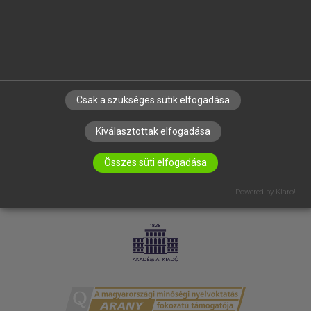
RÓLUNK
ELÉRHETŐSÉG
SÜTI BEÁLLÍTÁSOK
IRATKOZZ FEL HÍRLEVELÜNKRE!
Csak a szükséges sütik elfogadása
Kiválasztottak elfogadása
Összes süti elfogadása
Powered by Klaro!
LICENCSZERZŐDÉS
ADATVÉDELEM