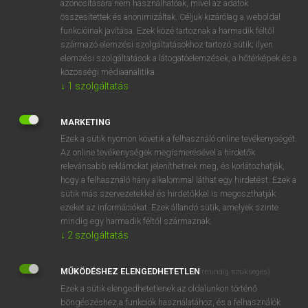
azonosítására nem használhatóak, mivel az adatok
összesítettek és anonimizáltak. Céljuk kizárólag a weboldal
fn
staple gun
szögbelövő
funkcióinak javítása. Ezek közé tartoznak a harmadik féltől
származó elemzési szolgáltatásokhoz tartozó sütik; ilyen
elemzési szolgáltatások a látogatóelemzések, a hőtérképek és a
⚲ staple gun
keresése szótárainkban
közösségi médiaanalitika.
↓
1
szolgáltatás
MARKETING
Ezek a sütik nyomon követik a felhasználó online tevékenységét.
DÍJMENTES ANGOL SZÓTÁR
Az online tevékenységek megismerésével a hirdetők
relevánsabb reklámokat jeleníthetnek meg, és korlátozhatják,
stapelia
hogy a felhasználó hány alkalommal láthat egy hirdetést. Ezek a
stapes
sütik más szervezetekkel és hirdetőkkel is megoszthatják
ezeket az információkat. Ezek állandó sütik, amelyek szinte
staphylococcus
mindig egy harmadik féltől származnak.
staple
↓
2
szolgáltatás
staple gun
MŰKÖDÉSHEZ ELENGEDHETETLEN
(mindig szükséges)
stapler
Ezek a sütik elengedhetetlenek az oldalunkon történő
stapling machine
böngészéshez,a funkciók használatához, és a felhasználók