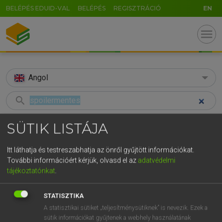
BELÉPÉS EDUID-VAL
BELÉPÉS
REGISZTRÁCIÓ
EN
menu
Angol
search
GR
KERESÉS
SÜTIK LISTÁJA
5
6
7
8
9
ö
ü
ó
TALÁLATOK
85 ms (2 db)
Itt láthatja és testreszabhatja az önről gyűjtött információkat.
r
t
z
u
i
o
p
ő
ú
További információért kérjük, olvasd el az
adatvédelmi
spoilermentes
spoiler
tájékoztatónkat
.
g
h
j
k
l
é
á
ű
Ω
Magyar−angol egyetemes nagyszótár
Angol−magyar egyetemes nagysz
v
b
n
m
,
.
-
AltGr
STATISZTIKA
A statisztikai sütiket „teljesítménysütiknek” is nevezik. Ezek a
LÁZÁR A. PÉTER, VARGA GYÖRGY
sütik információkat gyűjtenek a webhely használatának