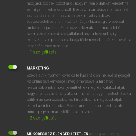
Magyar−angol egyetemes nagyszótár
arrow_forward_ios
módjáról, többek között arról, hogy milyen oldalakat keresett fel
és milyen linkekre kattintott. Ezek az információk a felhasználó
azonosítására nem használhatóak, mivel az adatok
összesítettek és anonimizáltak. Céljuk kizárólag a weboldal
funkcióinak javítása. Ezek közé tartoznak a harmadik féltől
származó elemzési szolgáltatásokhoz tartozó sütik; ilyen
elemzési szolgáltatások a látogatóelemzések, a hőtérképek és a
VAN ELŐFIZETÉSED?
közösségi médiaanalitika.
↓
1
szolgáltatás
Van előfizetésem a teljes szócikk megtekintéséhez.
BELÉPÉS
MARKETING
Ezek a sütik nyomon követik a felhasználó online tevékenységét.
Az online tevékenységek megismerésével a hirdetők
relevánsabb reklámokat jeleníthetnek meg, és korlátozhatják,
hogy a felhasználó hány alkalommal láthat egy hirdetést. Ezek a
sütik más szervezetekkel és hirdetőkkel is megoszthatják
ezeket az információkat. Ezek állandó sütik, amelyek szinte
NINCS ELŐFIZETÉSED?
mindig egy harmadik féltől származnak.
↓
2
szolgáltatás
Nincs regisztrációm és előfizetésem. A szótár 2 órás,
díjmentes próbaverziójának elindításához regisztrálok és
MŰKÖDÉSHEZ ELENGEDHETETLEN
belépek
.
(mindig szükséges)