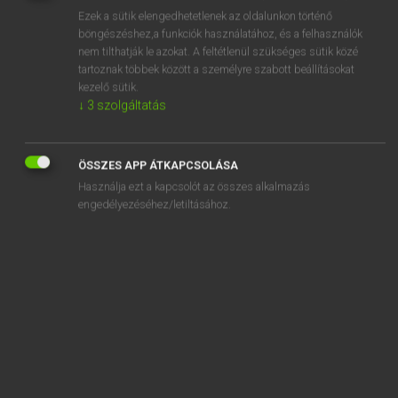
Ezek a sütik elengedhetetlenek az oldalunkon történő
REGISZTRÁCIÓ
böngészéshez,a funkciók használatához, és a felhasználók
nem tilthatják le azokat. A feltétlenül szükséges sütik közé
tartoznak többek között a személyre szabott beállításokat
kezelő sütik.
↓
3
szolgáltatás
Lázár A. Péter, Varga György
ÖSSZES APP ÁTKAPCSOLÁSA
MAGYAR−ANGOL EGYETEMES NAGYSZÓTÁR
Használja ezt a kapcsolót az összes alkalmazás
Kapcsolódó anyagok
engedélyezéséhez/letiltásához.
spirituszégő
Spitzbergák
spitzbergáki
spoiler
spoilermentes
spongya