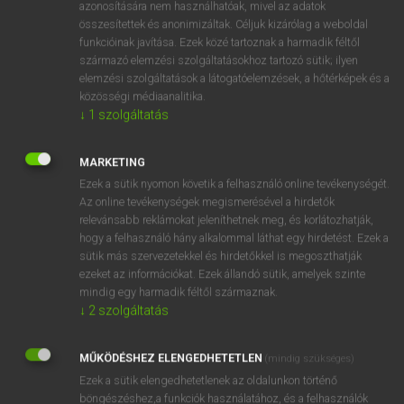
azonosítására nem használhatóak, mivel az adatok
fn
spandrel wall
ívbolthomlokfal
összesítettek és anonimizáltak. Céljuk kizárólag a weboldal
funkcióinak javítása. Ezek közé tartoznak a harmadik féltől
oromfal
származó elemzési szolgáltatásokhoz tartozó sütik; ilyen
elemzési szolgáltatások a látogatóelemzések, a hőtérképek és a
közösségi médiaanalitika.
↓
1
szolgáltatás
⚲ spandrel wall
keresése szótárainkban
MARKETING
Ezek a sütik nyomon követik a felhasználó online tevékenységét.
Az online tevékenységek megismerésével a hirdetők
DÍJMENTES ANGOL SZÓTÁR
relevánsabb reklámokat jeleníthetnek meg, és korlátozhatják,
hogy a felhasználó hány alkalommal láthat egy hirdetést. Ezek a
spam
sütik más szervezetekkel és hirdetőkkel is megoszthatják
span
ezeket az információkat. Ezek állandó sütik, amelyek szinte
mindig egy harmadik féltől származnak.
span-clean
↓
2
szolgáltatás
spandrel
MŰKÖDÉSHEZ ELENGEDHETETLEN
spandrel wall
(mindig szükséges)
Ezek a sütik elengedhetetlenek az oldalunkon történő
spang
böngészéshez,a funkciók használatához, és a felhasználók