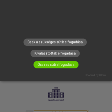
SÚGÓ
RÓLUNK
ELÉRHETŐSÉG
SÜTI BEÁLLÍTÁSOK
IRATKOZZ FEL HÍRLEVELÜNKRE!
Csak a szükséges sütik elfogadása
Kiválasztottak elfogadása
Összes süti elfogadása
Powered by Klaro!
LICENCSZERZŐDÉS
ADATVÉDELEM