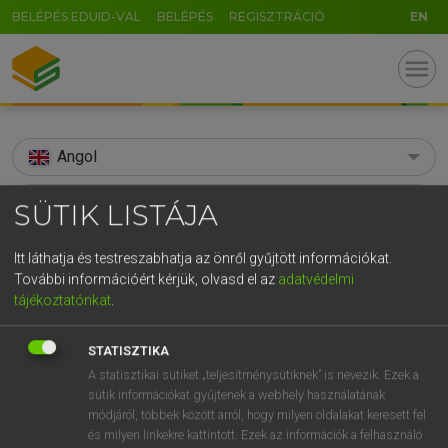
BELÉPÉS EDUID-VAL
BELÉPÉS
REGISZTRÁCIÓ
EN
menu
Angol
search
SÜTIK LISTÁJA
GR
KERESÉS
Itt láthatja és testreszabhatja az önről gyűjtött információkat.
5
6
7
8
9
ö
ü
ó
További információért kérjük, olvasd el az
adatvédelmi
TALÁLATOK
43 ms (2 db)
tájékoztatónkat
.
r
t
z
u
i
o
p
ő
ú
spandrel wall
spandrel wall
STATISZTIKA
g
h
j
k
l
é
á
ű
Ω
Díjmentes angol szótár
Angol−magyar műszaki szótár
A statisztikai sütiket „teljesítménysütiknek” is nevezik. Ezek a
v
b
n
m
,
.
-
AltGr
sütik információkat gyűjtenek a webhely használatának
módjáról, többek között arról, hogy milyen oldalakat keresett fel
Díjmentes angol szótár
arrow_forward_ios
és milyen linkekre kattintott. Ezek az információk a felhasználó