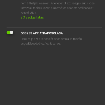
spangle
nem tilthatják le azokat. A feltétlenül szükséges sütik közé
tartoznak többek között a személyre szabott beállításokat
Spanglish
kezelő sütik.
↓
3
szolgáltatás
Spaniard
ÖSSZES APP ÁTKAPCSOLÁSA
Használja ezt a kapcsolót az összes alkalmazás
engedélyezéséhez/letiltásához.
SZOTAR.NET APPLIKÁCIÓ
MICROSOFT OFFICE BŐVÍTMÉNY
BEÉPÜLŐ SZÓTÁRMODUL
ONLINE NYELVVIZSGA
EGYÉNI FELHASZNÁLÓKNAK
TANULÓKNAK
OKTATÁSI INTÉZMÉNYEKNEK
VÁLLALATI MEGOLDÁSOK