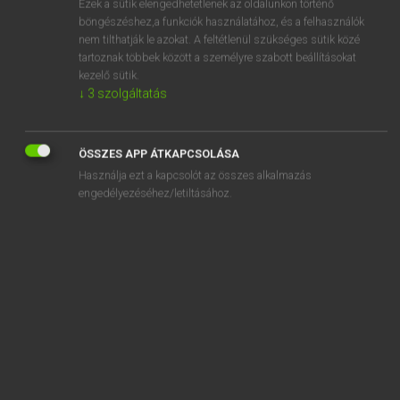
Ezek a sütik elengedhetetlenek az oldalunkon történő
böngészéshez,a funkciók használatához, és a felhasználók
sorszámnév
nem tilthatják le azokat. A feltétlenül szükséges sütik közé
tartoznak többek között a személyre szabott beállításokat
sorszámozás
kezelő sütik.
sorszélesség
↓
3
szolgáltatás
sorsszerű
sort
ÖSSZES APP ÁTKAPCSOLÁSA
Használja ezt a kapcsolót az összes alkalmazás
sort
engedélyezéséhez/letiltásához.
sortávolság
sorter
sortie
„
sort
” szó hasonló kifejezései:
RÖVIDNADRÁG
TÉRDIG ÉRŐ SORT
SORTNADRÁG