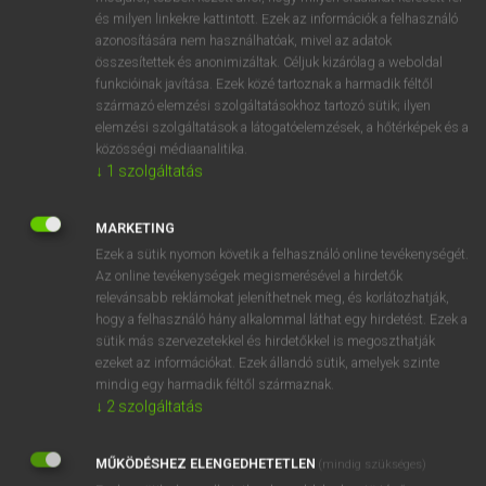
és milyen linkekre kattintott. Ezek az információk a felhasználó
fn
sort
fajta
azonosítására nem használhatóak, mivel az adatok
féle(ség)
összesítettek és anonimizáltak. Céljuk kizárólag a weboldal
funkcióinak javítása. Ezek közé tartoznak a harmadik féltől
faj
származó elemzési szolgáltatásokhoz tartozó sütik; ilyen
nem
elemzési szolgáltatások a látogatóelemzések, a hőtérképek és a
ige
kiválaszt
közösségi médiaanalitika.
↓
1
szolgáltatás
osztályoz
szortíroz
MARKETING
csoportosít
Ezek a sütik nyomon követik a felhasználó online tevékenységét.
rendez
Az online tevékenységek megismerésével a hirdetők
válogat
relevánsabb reklámokat jeleníthetnek meg, és korlátozhatják,
hogy a felhasználó hány alkalommal láthat egy hirdetést. Ezek a
sütik más szervezetekkel és hirdetőkkel is megoszthatják
ezeket az információkat. Ezek állandó sütik, amelyek szinte
⚲ sort
keresése szótárainkban
mindig egy harmadik féltől származnak.
↓
2
szolgáltatás
MŰKÖDÉSHEZ ELENGEDHETETLEN
(mindig szükséges)
DÍJMENTES ANGOL SZÓTÁR