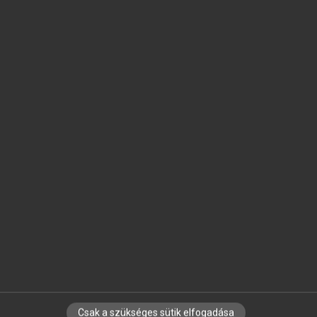
SZOTAR.NET APPLIKÁCIÓ
MICROSOFT OFFICE BŐVÍTMÉNY
BEÉPÜLŐ SZÓTÁRMODUL
ONLINE NYELVVIZSGA
EGYÉNI FELHASZNÁLÓKNAK
TANULÓKNAK
OKTATÁSI INTÉZMÉNYEKNEK
VÁLLALATI MEGOLDÁSOK
SÚGÓ
RÓLUNK
ELÉRHETŐSÉG
SÜTI BEÁLLÍTÁSOK
Csak a szükséges sütik elfogadása