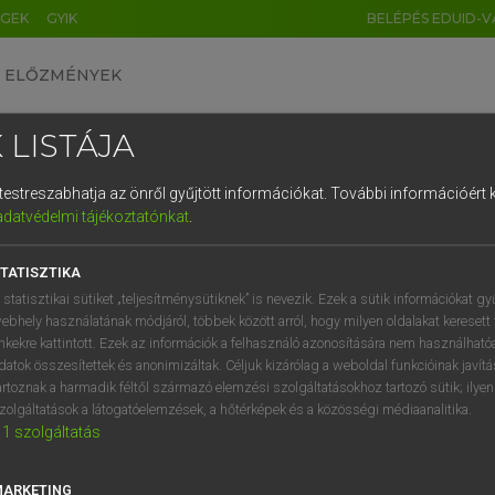
ÉGEK
GYIK
BELÉPÉS EDUID-V
ELŐZMÉNYEK
 LISTÁJA
és testreszabhatja az önről gyűjtött információkat.
További információért k
HU
DE
CN
FR
ES
IT
NL
RU
GR
adatvédelmi tájékoztatónkat
.
entes angol szótár
1
2
3
4
5
6
7
8
9
TATISZTIKA
mn
ged
maszatos
q
w
e
r
t
z
u
i
 statisztikai sütiket „teljesítménysütiknek” is nevezik. Ezek a sütik információkat gy
→
ige
(Infinitive)
smudge
ebhely használatának módjáról, többek között arról, hogy milyen oldalakat keresett 
a
s
d
f
g
h
j
k
l
é
inkekre kattintott. Ezek az információk a felhasználó azonosítására nem használható
datok összesítettek és anonimizáltak. Céljuk kizárólag a weboldal funkcióinak javít
í
y
x
c
v
b
n
m
,
.
artoznak a harmadik féltől származó elemzési szolgáltatásokhoz tartozó sütik; ilye
udged
keresése szótárainkban
zolgáltatások a látogatóelemzések, a hőtérképek és a közösségi médiaanalitika.
1
szolgáltatás
MARKETING