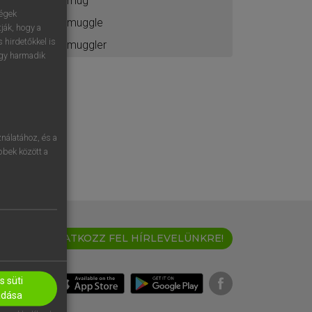
smug
ségek
smuggle
ják, hogy a
 hirdetőkkel is
smuggler
egy harmadik
nálatához, és a
öbbek között a
IRATKOZZ FEL HÍRLEVELÜNKRE!
 süti
adása