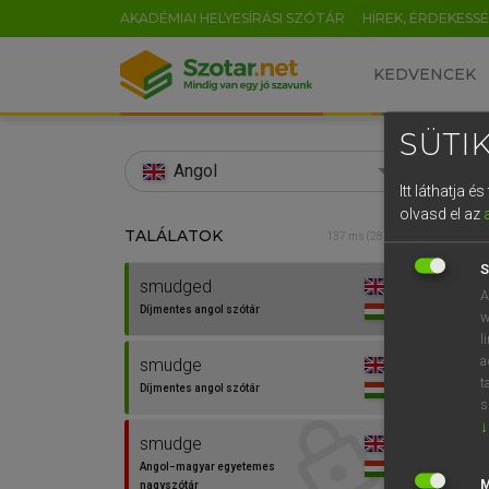
AKADÉMIAI HELYESÍRÁSI SZÓTÁR
HÍREK, ÉRDEKESS
KEDVENCEK
SÜTIK
search
Angol
Itt láthatja 
EN
olvasd el az
TALÁLATOK
Díjm
137 ms (28 db)
0
S
smudged
smud
A
Díjmentes angol szótár
w
l
a
smudge
t
Díjmentes angol szótár
⚲ sm
s
↓
smudge
Angol−magyar egyetemes
nagyszótár