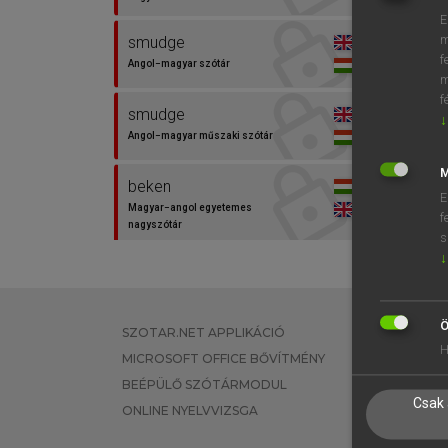
E
m
smudge
f
Angol−magyar szótár
m
f
smudge
↓
Angol−magyar műszaki szótár
M
beken
E
Magyar−angol egyetemes
f
nagyszótár
s
↓
beken
Magyar−angol szótár
Ö
SZOTAR.NET APPLIKÁCIÓ
EGYÉNI FEL
bemaszatol
H
MICROSOFT OFFICE BŐVÍTMÉNY
TANULÓKNA
Magyar−angol egyetemes
nagyszótár
BEÉPÜLŐ SZÓTÁRMODUL
OKTATÁSI I
Csak 
ONLINE NYELVVIZSGA
VÁLLALATI 
bemázol
Magyar−angol egyetemes