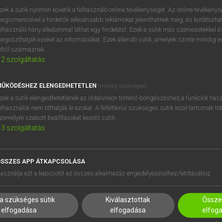
zek a sütik nyomon követik a felhasználó online tevékenységét. Az online tevékeny
egismerésével a hirdetők relevánsabb reklámokat jeleníthetnek meg, és korlátozhat
elhasználó hány alkalommal láthat egy hirdetést. Ezek a sütik más szervezetekkel és
egoszthatják ezeket az információkat. Ezek állandó sütik, amelyek szinte mindig 
éltől származnak.
2
szolgáltatás
ŰKÖDÉSHEZ ELENGEDHETETLEN
(mindig szükséges)
zek a sütik elengedhetetlenek az oldalunkon történő böngészéshez,a funkciók hasz
elhasználók nem tilthatják le azokat. A feltétlenül szükséges sütik közé tartoznak t
zemélyre szabott beállításokat kezelő sütik.
3
szolgáltatás
SSZES APP ÁTKAPCSOLÁSA
HASZNÁLÓKNAK
SÚGÓ
asználja ezt a kapcsolót az összes alkalmazás engedélyezéséhez/letiltásához.
K
RÓLUNK
NTÉZMÉNYEKNEK
ELÉRHETŐSÉG
a szükséges sütik
Kiválasztottak
Összes
MEGOLDÁSOK
SÜTI BEÁLLÍTÁSOK
elfogadása
elfogadása
elfog