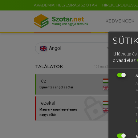
AKADÉMIAI HELYESÍRÁSI SZÓTÁR
HÍREK, ÉRDEKESS
KEDVENCEK
SÜTIK
search
Angol
Itt láthatja 
EN
olvasd el az
TALÁLATOK
Díjm
105 ms (2 db)
0
S
réz
m
réz
A
Díjmentes angol szótár
fn
w
l
a
rezekál
t
Magyar−angol egyetemes
s
nagyszótár
↓
⚲ réz
k