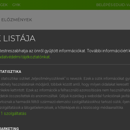
ÉGEK
GYIK
BELÉPÉS EDUID-V
ELŐZMÉNYEK
 LISTÁJA
és testreszabhatja az önről gyűjtött információkat.
További információért k
HU
DE
CN
FR
ES
IT
NL
RU
GR
adatvédelmi tájékoztatónkat
.
entes angol szótár
1
2
3
4
5
6
7
8
9
TATISZTIKA
n
copper
q
w
e
r
t
z
u
i
 statisztikai sütiket „teljesítménysütiknek” is nevezik. Ezek a sütik információkat gy
copper
ebhely használatának módjáról, többek között arról, hogy milyen oldalakat keresett 
a
s
d
f
g
h
j
k
l
é
inkekre kattintott. Ezek az információk a felhasználó azonosítására nem használható
brass
datok összesítettek és anonimizáltak. Céljuk kizárólag a weboldal funkcióinak javít
í
y
x
c
v
b
n
m
,
.
artoznak a harmadik féltől származó elemzési szolgáltatásokhoz tartozó sütik; ilye
zolgáltatások a látogatóelemzések, a hőtérképek és a közösségi médiaanalitika.
1
szolgáltatás
eresése szótárainkban
MARKETING