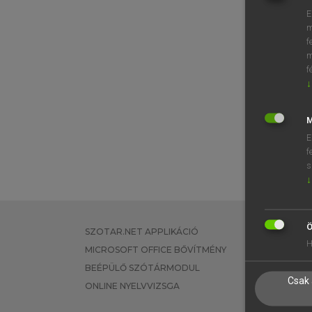
E
m
f
m
f
↓
M
E
f
s
↓
Ö
SZOTAR.NET APPLIKÁCIÓ
EGYÉNI FEL
H
MICROSOFT OFFICE BŐVÍTMÉNY
TANULÓKNA
BEÉPÜLŐ SZÓTÁRMODUL
OKTATÁSI I
Csak 
ONLINE NYELVVIZSGA
VÁLLALATI 