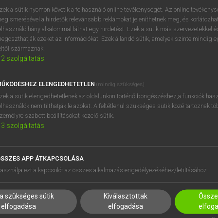
zek a sütik nyomon követik a felhasználó online tevékenységét. Az online tevékeny
egismerésével a hirdetők relevánsabb reklámokat jeleníthetnek meg, és korlátozhat
elhasználó hány alkalommal láthat egy hirdetést. Ezek a sütik más szervezetekkel és
egoszthatják ezeket az információkat. Ezek állandó sütik, amelyek szinte mindig 
éltől származnak.
2
szolgáltatás
ŰKÖDÉSHEZ ELENGEDHETETLEN
(mindig szükséges)
zek a sütik elengedhetetlenek az oldalunkon történő böngészéshez,a funkciók hasz
elhasználók nem tilthatják le azokat. A feltétlenül szükséges sütik közé tartoznak t
zemélyre szabott beállításokat kezelő sütik.
3
szolgáltatás
SSZES APP ÁTKAPCSOLÁSA
HASZNÁLÓKNAK
SÚGÓ
asználja ezt a kapcsolót az összes alkalmazás engedélyezéséhez/letiltásához.
K
RÓLUNK
NTÉZMÉNYEKNEK
ELÉRHETŐSÉG
a szükséges sütik
Kiválasztottak
Összes
MEGOLDÁSOK
SÜTI BEÁLLÍTÁSOK
elfogadása
elfogadása
elfog