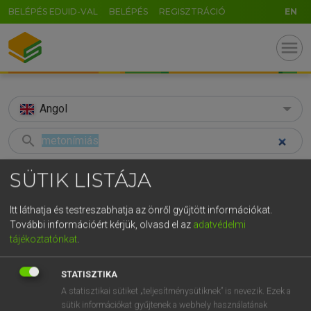
BELÉPÉS EDUID-VAL
BELÉPÉS
REGISZTRÁCIÓ
EN
menu
Angol
search
GR
KERESÉS
SÜTIK LISTÁJA
5
6
7
8
9
ö
ü
ó
TALÁLATOK
90 ms (2 db)
Itt láthatja és testreszabhatja az önről gyűjtött információkat.
r
t
z
u
i
o
p
ő
ú
További információért kérjük, olvasd el az
adatvédelmi
metonímiás
metonymic
tájékoztatónkat
.
g
h
j
k
l
é
á
ű
Ω
Magyar−angol egyetemes nagyszótár
Angol−magyar egyetemes nagysz
v
b
n
m
,
.
-
AltGr
STATISZTIKA
A statisztikai sütiket „teljesítménysütiknek” is nevezik. Ezek a
LÁZÁR A. PÉTER, VARGA GYÖRGY
sütik információkat gyűjtenek a webhely használatának