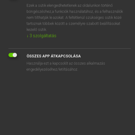
Ezek a sütik elengedhetetlenek az oldalunkon történő
REGISZTRÁCIÓ
böngészéshez,a funkciók használatához, és a felhasználók
nem tilthatják le azokat. A feltétlenül szükséges sütik közé
tartoznak többek között a személyre szabott beállításokat
kezelő sütik.
↓
3
szolgáltatás
Lázár A. Péter, Varga György
ÖSSZES APP ÁTKAPCSOLÁSA
MAGYAR−ANGOL EGYETEMES NAGYSZÓTÁR
Használja ezt a kapcsolót az összes alkalmazás
Kapcsolódó anyagok
engedélyezéséhez/letiltásához.
metodológia
metódus
metonima
metonímia
metonímiás
metonímiásan