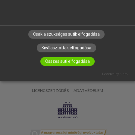
SÚGÓ
RÓLUNK
ELÉRHETŐSÉG
SÜTI BEÁLLÍTÁSOK
Csak a szükséges sütik elfogadása
IRATKOZZ FEL HÍRLEVELÜNKRE!
Kiválasztottak elfogadása
Összes süti elfogadása
Powered by Klaro!
LICENCSZERZŐDÉS
ADATVÉDELEM