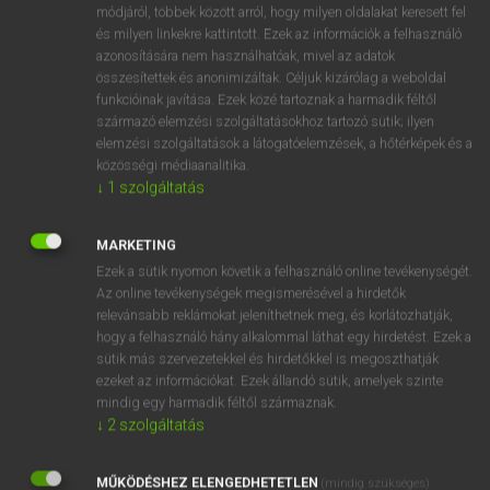
Magyar−angol egyetemes nagyszótár
arrow_forward_ios
módjáról, többek között arról, hogy milyen oldalakat keresett fel
és milyen linkekre kattintott. Ezek az információk a felhasználó
azonosítására nem használhatóak, mivel az adatok
összesítettek és anonimizáltak. Céljuk kizárólag a weboldal
funkcióinak javítása. Ezek közé tartoznak a harmadik féltől
származó elemzési szolgáltatásokhoz tartozó sütik; ilyen
elemzési szolgáltatások a látogatóelemzések, a hőtérképek és a
VAN ELŐFIZETÉSED?
közösségi médiaanalitika.
↓
1
szolgáltatás
Van előfizetésem a teljes szócikk megtekintéséhez.
BELÉPÉS
MARKETING
Ezek a sütik nyomon követik a felhasználó online tevékenységét.
Az online tevékenységek megismerésével a hirdetők
relevánsabb reklámokat jeleníthetnek meg, és korlátozhatják,
hogy a felhasználó hány alkalommal láthat egy hirdetést. Ezek a
sütik más szervezetekkel és hirdetőkkel is megoszthatják
ezeket az információkat. Ezek állandó sütik, amelyek szinte
NINCS ELŐFIZETÉSED?
mindig egy harmadik féltől származnak.
↓
2
szolgáltatás
Nincs regisztrációm és előfizetésem. A szótár 2 órás,
díjmentes próbaverziójának elindításához regisztrálok és
MŰKÖDÉSHEZ ELENGEDHETETLEN
belépek
.
(mindig szükséges)