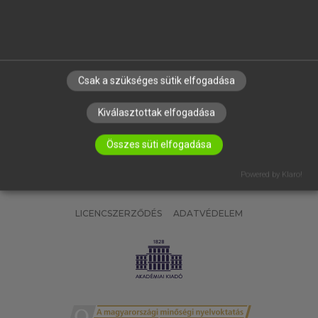
SÚGÓ
RÓLUNK
ELÉRHETŐSÉG
SÜTI BEÁLLÍTÁSOK
Csak a szükséges sütik elfogadása
IRATKOZZ FEL HÍRLEVELÜNKRE!
Kiválasztottak elfogadása
Összes süti elfogadása
Powered by Klaro!
LICENCSZERZŐDÉS
ADATVÉDELEM