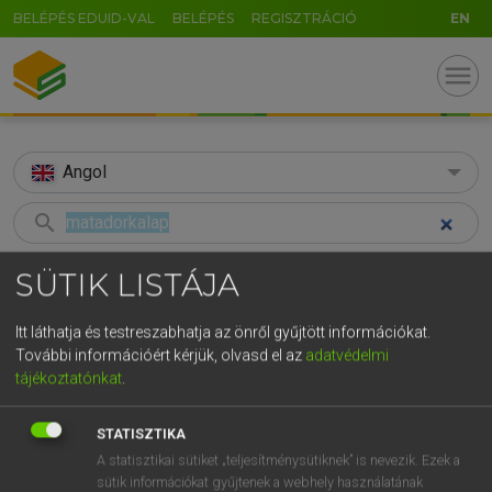
BELÉPÉS EDUID-VAL
BELÉPÉS
REGISZTRÁCIÓ
EN
menu
Angol
search
GR
KERESÉS
SÜTIK LISTÁJA
5
6
7
8
9
ö
ü
ó
TALÁLATOK
97 ms (2 db)
Itt láthatja és testreszabhatja az önről gyűjtött információkat.
r
t
z
u
i
o
p
ő
ú
További információért kérjük, olvasd el az
adatvédelmi
matadorkalap
montera
tájékoztatónkat
.
g
h
j
k
l
é
á
ű
Ω
Magyar−angol egyetemes nagyszótár
Angol−magyar egyetemes nagysz
v
b
n
m
,
.
-
AltGr
STATISZTIKA
A statisztikai sütiket „teljesítménysütiknek” is nevezik. Ezek a
LÁZÁR A. PÉTER, VARGA GYÖRGY
sütik információkat gyűjtenek a webhely használatának