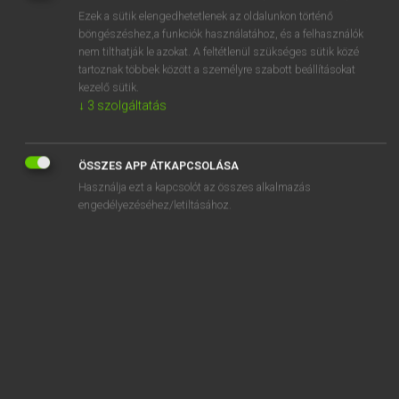
Ezek a sütik elengedhetetlenek az oldalunkon történő
REGISZTRÁCIÓ
böngészéshez,a funkciók használatához, és a felhasználók
nem tilthatják le azokat. A feltétlenül szükséges sütik közé
tartoznak többek között a személyre szabott beállításokat
kezelő sütik.
↓
3
szolgáltatás
Lázár A. Péter, Varga György
ÖSSZES APP ÁTKAPCSOLÁSA
MAGYAR−ANGOL EGYETEMES NAGYSZÓTÁR
Használja ezt a kapcsolót az összes alkalmazás
Kapcsolódó anyagok
engedélyezéséhez/letiltásához.
masztodon
maszturbál
maszturbálás
matador
matadorkalap
matat