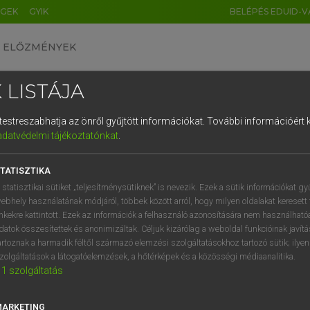
ÉGEK
GYIK
BELÉPÉS EDUID-V
ELŐZMÉNYEK
 LISTÁJA
és testreszabhatja az önről gyűjtött információkat.
További információért k
HU
DE
CN
FR
ES
IT
NL
RU
GR
adatvédelmi tájékoztatónkat
.
 A. PÉTER, VARGA GYÖRGY
1
2
3
4
5
6
7
8
9
yar−angol egyetemes nagyszótár
TATISZTIKA
q
w
e
r
t
z
u
i
 statisztikai sütiket „teljesítménysütiknek” is nevezik. Ezek a sütik információkat gy
ebhely használatának módjáról, többek között arról, hogy milyen oldalakat keresett 
a
s
d
f
g
h
j
k
l
é
inkekre kattintott. Ezek az információk a felhasználó azonosítására nem használható
datok összesítettek és anonimizáltak. Céljuk kizárólag a weboldal funkcióinak javít
í
y
x
c
v
b
n
m
,
.
artoznak a harmadik féltől származó elemzési szolgáltatásokhoz tartozó sütik; ilye
zolgáltatások a látogatóelemzések, a hőtérképek és a közösségi médiaanalitika.
VAN ELŐFIZETÉSED?
NINCS ELŐFIZETÉSED
1
szolgáltatás
előfizetésem a teljes szócikk
Nincs regisztrációm és előfiz
megtekintéséhez.
A szótár 2 órás, díjmente
MARKETING