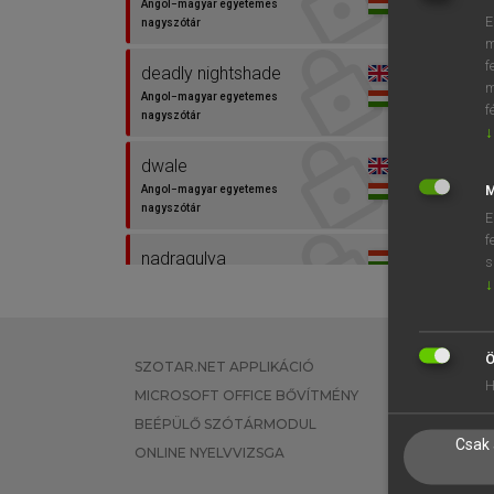
Angol−magyar egyetemes
E
nagyszótár
m
f
deadly nightshade
m
Angol−magyar egyetemes
f
nagyszótár
↓
dwale
M
Angol−magyar egyetemes
nagyszótár
E
f
nadragulya
s
Magyar−angol egyetemes
↓
nagyszótár
nadragulya
Ö
SZOTAR.NET APPLIKÁCIÓ
EGYÉNI FEL
Magyar−angol szótár
H
MICROSOFT OFFICE BŐVÍTMÉNY
TANULÓKNA
BEÉPÜLŐ SZÓTÁRMODUL
OKTATÁSI I
nightshade
Csak 
ONLINE NYELVVIZSGA
VÁLLALATI 
Angol−magyar egyetemes
nagyszótár