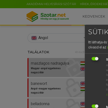
AKADÉMIAI HELYESÍRÁSI SZÓTÁR
HÍREK, ÉRDEKESS
KEDVENCEK
SÜTIK
search
Angol
Itt láthatja 
EN
olvasd el az
TALÁLATOK
LÁZÁR
43 ms (8 db)
0
Mag
S
maszlagos nadragulya
A
Magyar−angol egyetemes
w
nagyszótár
l
a
banewort
t
Angol−magyar egyetemes
s
nagyszótár
↓
Van 
belladonna