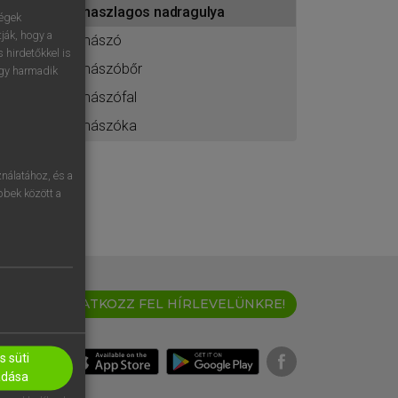
maszlagos nadragulya
ához
ségek
ják, hogy a
mászó
 hirdetőkkel is
mászóbőr
egy harmadik
mászófal
mászóka
nálatához, és a
öbbek között a
IRATKOZZ FEL HÍRLEVELÜNKRE!
 süti
adása