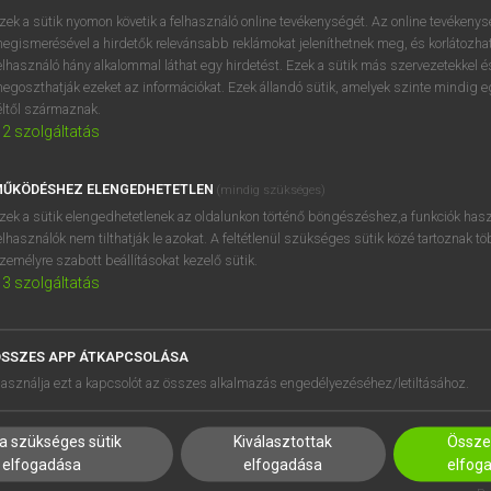
próbaverziójának elindítás
zek a sütik nyomon követik a felhasználó online tevékenységét. Az online tevékeny
BELÉPÉS
regisztrálok és
belépek
.
egismerésével a hirdetők relevánsabb reklámokat jeleníthetnek meg, és korlátozhat
elhasználó hány alkalommal láthat egy hirdetést. Ezek a sütik más szervezetekkel és
egoszthatják ezeket az információkat. Ezek állandó sütik, amelyek szinte mindig 
REGISZTRÁCIÓ
éltől származnak.
2
szolgáltatás
ŰKÖDÉSHEZ ELENGEDHETETLEN
(mindig szükséges)
zek a sütik elengedhetetlenek az oldalunkon történő böngészéshez,a funkciók hasz
elhasználók nem tilthatják le azokat. A feltétlenül szükséges sütik közé tartoznak t
zemélyre szabott beállításokat kezelő sütik.
3
szolgáltatás
SSZES APP ÁTKAPCSOLÁSA
HASZNÁLÓKNAK
SÚGÓ
asználja ezt a kapcsolót az összes alkalmazás engedélyezéséhez/letiltásához.
K
RÓLUNK
NTÉZMÉNYEKNEK
ELÉRHETŐSÉG
a szükséges sütik
Kiválasztottak
Összes
MEGOLDÁSOK
SÜTI BEÁLLÍTÁSOK
elfogadása
elfogadása
elfog