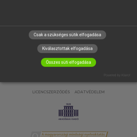
SÚGÓ
RÓLUNK
ELÉRHETŐSÉG
SÜTI BEÁLLÍTÁSOK
Csak a szükséges sütik elfogadása
IRATKOZZ FEL HÍRLEVELÜNKRE!
Kiválasztottak elfogadása
Összes süti elfogadása
Powered by Klaro!
LICENCSZERZŐDÉS
ADATVÉDELEM