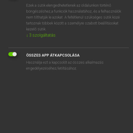
Ezek a sütik elengedhetetlenek az oldalunkon történő
REGISZTRÁCIÓ
böngészéshez,a funkciók használatához, és a felhasználók
nem tilthatják le azokat. A feltétlenül szükséges sütik közé
tartoznak többek között a személyre szabott beállításokat
kezelő sütik.
↓
3
szolgáltatás
Lázár A. Péter, Varga György
ÖSSZES APP ÁTKAPCSOLÁSA
MAGYAR−ANGOL EGYETEMES NAGYSZÓTÁR
Használja ezt a kapcsolót az összes alkalmazás
Kapcsolódó anyagok
engedélyezéséhez/letiltásához.
marhahús
marhahúskivonat
marhahúskonzerv
marhahúsleves
marhahúsleves-kocka
marhahúspogácsa