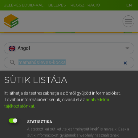
BELÉPÉS EDUID-VAL
BELÉPÉS
REGISZTRÁCIÓ
EN
menu
Angol
search
GR
KERESÉS
SÜTIK LISTÁJA
5
6
7
8
9
ö
ü
ó
TALÁLATOK
78 ms (2 db)
Itt láthatja és testreszabhatja az önről gyűjtött információkat.
r
t
z
u
i
o
p
ő
ú
További információért kérjük, olvasd el az
adatvédelmi
marhahúsleves-kocka
beef cube
tájékoztatónkat
.
g
h
j
k
l
é
á
ű
Ω
Magyar−angol egyetemes nagyszótár
Angol−magyar egyetemes nagysz
v
b
n
m
,
.
-
AltGr
STATISZTIKA
A statisztikai sütiket „teljesítménysütiknek” is nevezik. Ezek a
LÁZÁR A. PÉTER, VARGA GYÖRGY
sütik információkat gyűjtenek a webhely használatának