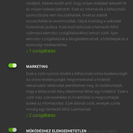
Magyar−angol egyetemes nagyszótár
arrow_forward_ios
módjáról, többek között arról, hogy milyen oldalakat keresett fel
és milyen linkekre kattintott. Ezek az információk a felhasználó
azonosítására nem használhatóak, mivel az adatok
összesítettek és anonimizáltak. Céljuk kizárólag a weboldal
funkcióinak javítása. Ezek közé tartoznak a harmadik féltől
származó elemzési szolgáltatásokhoz tartozó sütik; ilyen
elemzési szolgáltatások a látogatóelemzések, a hőtérképek és a
VAN ELŐFIZETÉSED?
közösségi médiaanalitika.
↓
1
szolgáltatás
Van előfizetésem a teljes szócikk megtekintéséhez.
BELÉPÉS
MARKETING
Ezek a sütik nyomon követik a felhasználó online tevékenységét.
Az online tevékenységek megismerésével a hirdetők
relevánsabb reklámokat jeleníthetnek meg, és korlátozhatják,
hogy a felhasználó hány alkalommal láthat egy hirdetést. Ezek a
sütik más szervezetekkel és hirdetőkkel is megoszthatják
ezeket az információkat. Ezek állandó sütik, amelyek szinte
NINCS ELŐFIZETÉSED?
mindig egy harmadik féltől származnak.
↓
2
szolgáltatás
Nincs regisztrációm és előfizetésem. A szótár 2 órás,
díjmentes próbaverziójának elindításához regisztrálok és
MŰKÖDÉSHEZ ELENGEDHETETLEN
belépek
.
(mindig szükséges)