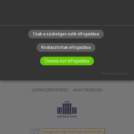
SÚGÓ
RÓLUNK
ELÉRHETŐSÉG
SÜTI BEÁLLÍTÁSOK
Csak a szükséges sütik elfogadása
IRATKOZZ FEL HÍRLEVELÜNKRE!
Kiválasztottak elfogadása
Összes süti elfogadása
Powered by Klaro!
LICENCSZERZŐDÉS
ADATVÉDELEM