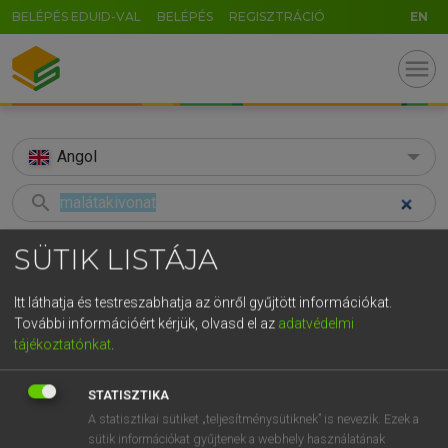
BELÉPÉS EDUID-VAL
BELÉPÉS
REGISZTRÁCIÓ
EN
menu
Angol
search
GR
KERESÉS
SÜTIK LISTÁJA
5
6
7
8
9
ö
ü
ó
TALÁLATOK
90 ms (2 db)
Itt láthatja és testreszabhatja az önről gyűjtött információkat.
r
t
z
u
i
o
p
ő
ú
További információért kérjük, olvasd el az
adatvédelmi
malátakivonat
malt extract
tájékoztatónkat
.
g
h
j
k
l
é
á
ű
Ω
Magyar−angol egyetemes nagyszótár
Angol−magyar műszaki szótár
v
b
n
m
,
.
-
AltGr
STATISZTIKA
A statisztikai sütiket „teljesítménysütiknek” is nevezik. Ezek a
LÁZÁR A. PÉTER, VARGA GYÖRGY
sütik információkat gyűjtenek a webhely használatának