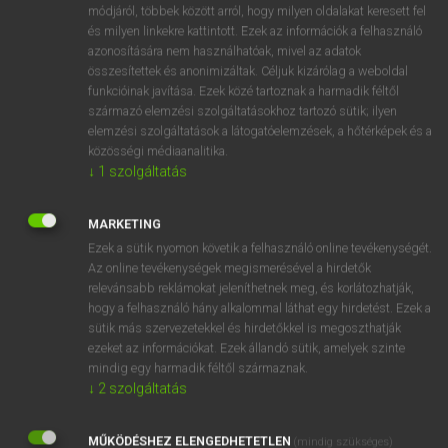
Magyar−angol egyetemes nagyszótár
arrow_forward_ios
módjáról, többek között arról, hogy milyen oldalakat keresett fel
és milyen linkekre kattintott. Ezek az információk a felhasználó
azonosítására nem használhatóak, mivel az adatok
összesítettek és anonimizáltak. Céljuk kizárólag a weboldal
funkcióinak javítása. Ezek közé tartoznak a harmadik féltől
származó elemzési szolgáltatásokhoz tartozó sütik; ilyen
elemzési szolgáltatások a látogatóelemzések, a hőtérképek és a
VAN ELŐFIZETÉSED?
közösségi médiaanalitika.
↓
1
szolgáltatás
Van előfizetésem a teljes szócikk megtekintéséhez.
BELÉPÉS
MARKETING
Ezek a sütik nyomon követik a felhasználó online tevékenységét.
Az online tevékenységek megismerésével a hirdetők
relevánsabb reklámokat jeleníthetnek meg, és korlátozhatják,
hogy a felhasználó hány alkalommal láthat egy hirdetést. Ezek a
sütik más szervezetekkel és hirdetőkkel is megoszthatják
ezeket az információkat. Ezek állandó sütik, amelyek szinte
NINCS ELŐFIZETÉSED?
mindig egy harmadik féltől származnak.
↓
2
szolgáltatás
Nincs regisztrációm és előfizetésem. A szótár 2 órás,
díjmentes próbaverziójának elindításához regisztrálok és
MŰKÖDÉSHEZ ELENGEDHETETLEN
belépek
.
(mindig szükséges)