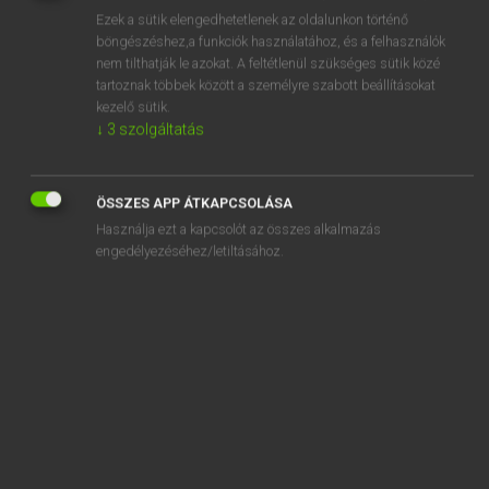
Ezek a sütik elengedhetetlenek az oldalunkon történő
REGISZTRÁCIÓ
böngészéshez,a funkciók használatához, és a felhasználók
nem tilthatják le azokat. A feltétlenül szükséges sütik közé
tartoznak többek között a személyre szabott beállításokat
kezelő sütik.
↓
3
szolgáltatás
Lázár A. Péter, Varga György
ÖSSZES APP ÁTKAPCSOLÁSA
MAGYAR−ANGOL EGYETEMES NAGYSZÓTÁR
Használja ezt a kapcsolót az összes alkalmazás
Kapcsolódó anyagok
engedélyezéséhez/letiltásához.
malaszt
maláta
malátacukor
malátakávé
malátakivonat
malátás