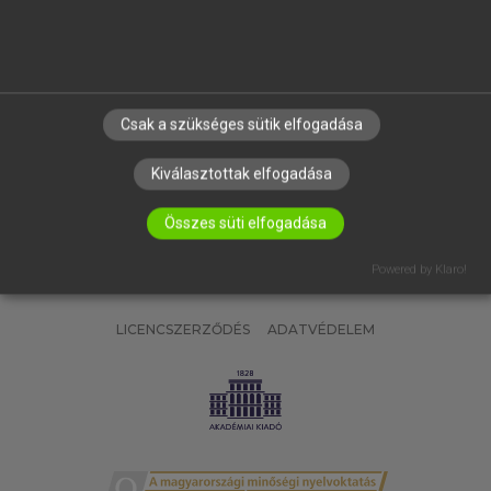
SÚGÓ
RÓLUNK
ELÉRHETŐSÉG
SÜTI BEÁLLÍTÁSOK
Csak a szükséges sütik elfogadása
IRATKOZZ FEL HÍRLEVELÜNKRE!
Kiválasztottak elfogadása
Összes süti elfogadása
Powered by Klaro!
LICENCSZERZŐDÉS
ADATVÉDELEM