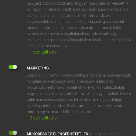
Magyar−angol egyetemes nagyszótár
arrow_forward_ios
módjáról, többek között arról, hogy milyen oldalakat keresett fel
és milyen linkekre kattintott. Ezek az információk a felhasználó
azonosítására nem használhatóak, mivel az adatok
összesítettek és anonimizáltak. Céljuk kizárólag a weboldal
funkcióinak javítása. Ezek közé tartoznak a harmadik féltől
származó elemzési szolgáltatásokhoz tartozó sütik; ilyen
elemzési szolgáltatások a látogatóelemzések, a hőtérképek és a
VAN ELŐFIZETÉSED?
közösségi médiaanalitika.
↓
1
szolgáltatás
Van előfizetésem a teljes szócikk megtekintéséhez.
BELÉPÉS
MARKETING
Ezek a sütik nyomon követik a felhasználó online tevékenységét.
Az online tevékenységek megismerésével a hirdetők
relevánsabb reklámokat jeleníthetnek meg, és korlátozhatják,
hogy a felhasználó hány alkalommal láthat egy hirdetést. Ezek a
sütik más szervezetekkel és hirdetőkkel is megoszthatják
ezeket az információkat. Ezek állandó sütik, amelyek szinte
NINCS ELŐFIZETÉSED?
mindig egy harmadik féltől származnak.
↓
2
szolgáltatás
Nincs regisztrációm és előfizetésem. A szótár 2 órás,
díjmentes próbaverziójának elindításához regisztrálok és
MŰKÖDÉSHEZ ELENGEDHETETLEN
belépek
.
(mindig szükséges)