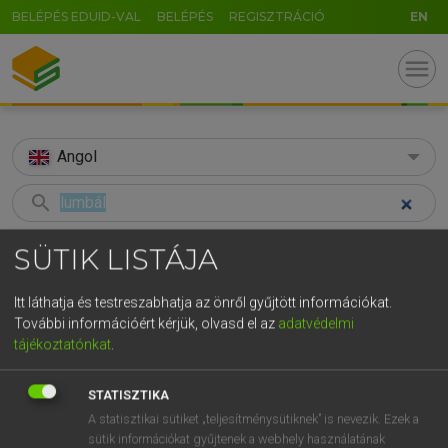
BELÉPÉS EDUID-VAL
BELÉPÉS
REGISZTRÁCIÓ
EN
menu
Angol
search
GR
KERESÉS
SÜTIK LISTÁJA
5
6
7
8
9
ö
ü
ó
TALÁLATOK
93 ms (2 db)
Itt láthatja és testreszabhatja az önről gyűjtött információkat.
r
t
z
u
i
o
p
ő
ú
További információért kérjük, olvasd el az
adatvédelmi
lumbál
lumbar puncture
tájékoztatónkat
.
g
h
j
k
l
é
á
ű
Ω
Magyar−angol egyetemes nagyszótár
Angol−magyar egyetemes nagysz
v
b
n
m
,
.
-
AltGr
STATISZTIKA
A statisztikai sütiket „teljesítménysütiknek” is nevezik. Ezek a
LÁZÁR A. PÉTER, VARGA GYÖRGY
sütik információkat gyűjtenek a webhely használatának