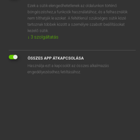
Ezek a sütik elengedhetetlenek az oldalunkon történő
REGISZTRÁCIÓ
böngészéshez,a funkciók használatához, és a felhasználók
nem tilthatják le azokat. A feltétlenül szükséges sütik közé
tartoznak többek között a személyre szabott beállításokat
kezelő sütik.
↓
3
szolgáltatás
Lázár A. Péter, Varga György
ÖSSZES APP ÁTKAPCSOLÁSA
MAGYAR−ANGOL EGYETEMES NAGYSZÓTÁR
Használja ezt a kapcsolót az összes alkalmazás
Kapcsolódó anyagok
engedélyezéséhez/letiltásához.
lukfúró
lukfűrész
lukullusz paradicsom
lumbágó
lumbál
lumbálás